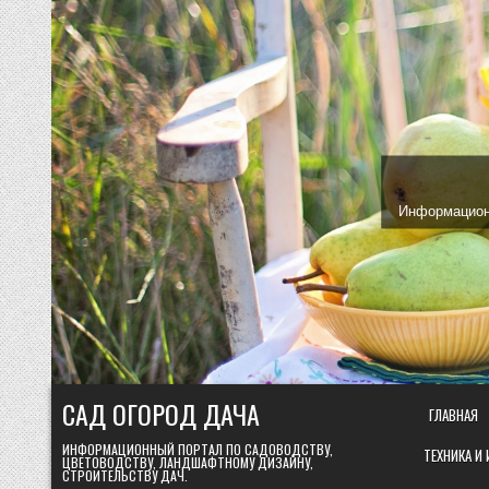
Skip
to
content
Информационн
САД ОГОРОД ДАЧА
ГЛАВНАЯ
ИНФОРМАЦИОННЫЙ ПОРТАЛ ПО САДОВОДСТВУ,
ТЕХНИКА И
ЦВЕТОВОДСТВУ, ЛАНДШАФТНОМУ ДИЗАЙНУ,
СТРОИТЕЛЬСТВУ ДАЧ.