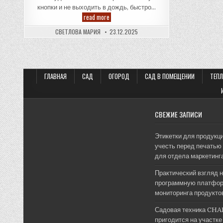
кнопки и не выходить в дождь, быстро…
Автоматические
read more
ворота:
как
СВЕТЛОВА МАРИЯ
23.12.2025
выбрать,
установить
и
не
пожалеть
—
всё,
ГЛАВНАЯ
САД
ОГОРОД
САД В ПОМЕЩЕНИИ
ТЕП
что
нужно
знать
СВЕЖИЕ ЗАПИСИ
Этикетки для продукци
учесть перед печатью 
для отдела маркетинг
Практический взгляд 
программную платфор
мониторинга продукто
Садовая техника CHA
пригодится на участке