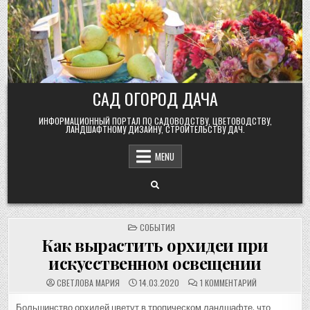
Skip
to
content
САД ОГОРОД ДАЧА
ИНФОРМАЦИОННЫЙ ПОРТАЛ ПО САДОВОДСТВУ, ЦВЕТОВОДСТВУ,
ЛАНДШАФТНОМУ ДИЗАЙНУ, СТРОИТЕЛЬСТВУ ДАЧ.
MENU
POSTED
СОБЫТИЯ
IN
Как вырастить орхидеи при
искусственном освещении
К
СВЕТЛОВА МАРИЯ
14.03.2020
1 КОММЕНТАРИЙ
ЗАПИСИ
КАК
ВЫРАСТИТЬ
Большинство орхидей цветут в тропическом ландшафте, что