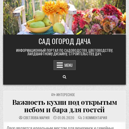
Skip
to
content
САД ОГОРОД ДАЧА
ИНФОРМАЦИОННЫЙ ПОРТАЛ ПО САДОВОДСТВУ, ЦВЕТОВОДСТВУ,
ЛАНДШАФТНОМУ ДИЗАЙНУ, СТРОИТЕЛЬСТВУ ДАЧ.
MENU
POSTED
ИНТЕРЕСНОЕ
IN
Важность кухни под открытым
небом и бара для гостей
К
СВЕТЛОВА МАРИЯ
01.05.2020
3 КОММЕНТАРИЯ
ЗАПИСИ
ВАЖНОСТЬ
КУХНИ
Двор является идеальным местом для вечеринок и семейных