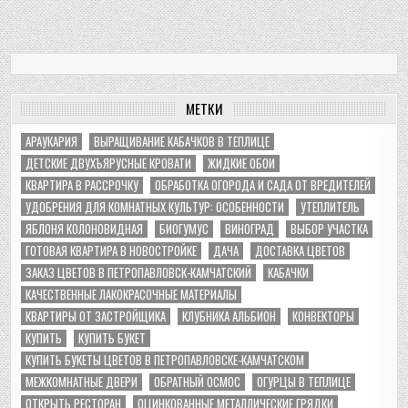
МЕТКИ
АРАУКАРИЯ
ВЫРАЩИВАНИЕ КАБАЧКОВ В ТЕПЛИЦЕ
ДЕТСКИЕ ДВУХЪЯРУСНЫЕ КРОВАТИ
ЖИДКИЕ ОБОИ
КВАРТИРА В РАССРОЧКУ
ОБРАБОТКА ОГОРОДА И САДА ОТ ВРЕДИТЕЛЕЙ
УДОБРЕНИЯ ДЛЯ КОМНАТНЫХ КУЛЬТУР: ОСОБЕННОСТИ
УТЕПЛИТЕЛЬ
ЯБЛОНЯ КОЛОНОВИДНАЯ
БИОГУМУС
ВИНОГРАД
ВЫБОР УЧАСТКА
ГОТОВАЯ КВАРТИРА В НОВОСТРОЙКЕ
ДАЧА
ДОСТАВКА ЦВЕТОВ
ЗАКАЗ ЦВЕТОВ В ПЕТРОПАВЛОВСК-КАМЧАТСКИЙ
КАБАЧКИ
КАЧЕСТВЕННЫЕ ЛАКОКРАСОЧНЫЕ МАТЕРИАЛЫ
КВАРТИРЫ ОТ ЗАСТРОЙЩИКА
КЛУБНИКА АЛЬБИОН
КОНВЕКТОРЫ
КУПИТЬ
КУПИТЬ БУКЕТ
КУПИТЬ БУКЕТЫ ЦВЕТОВ В ПЕТРОПАВЛОВСКЕ-КАМЧАТСКОМ
МЕЖКОМНАТНЫЕ ДВЕРИ
ОБРАТНЫЙ ОСМОС
ОГУРЦЫ В ТЕПЛИЦЕ
ОТКРЫТЬ РЕСТОРАН
ОЦИНКОВАННЫЕ МЕТАЛЛИЧЕСКИЕ ГРЯДКИ