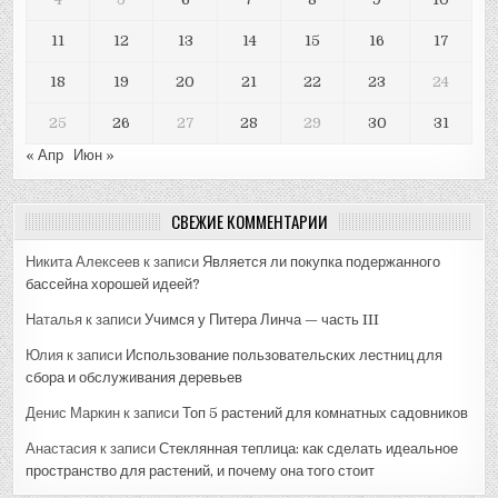
11
12
13
14
15
16
17
18
19
20
21
22
23
24
25
26
27
28
29
30
31
« Апр
Июн »
СВЕЖИЕ КОММЕНТАРИИ
Никита Алексеев
к записи
Является ли покупка подержанного
бассейна хорошей идеей?
Наталья
к записи
Учимся у Питера Линча — часть III
Юлия
к записи
Использование пользовательских лестниц для
сбора и обслуживания деревьев
Денис Маркин
к записи
Топ 5 растений для комнатных садовников
Анастасия
к записи
Стеклянная теплица: как сделать идеальное
пространство для растений, и почему она того стоит