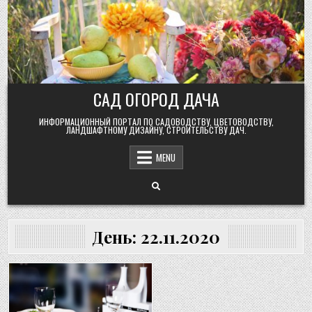
Skip
to
content
САД ОГОРОД ДАЧА
ИНФОРМАЦИОННЫЙ ПОРТАЛ ПО САДОВОДСТВУ, ЦВЕТОВОДСТВУ,
ЛАНДШАФТНОМУ ДИЗАЙНУ, СТРОИТЕЛЬСТВУ ДАЧ.
MENU
День:
22.11.2020
Posted
in