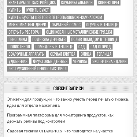
КВАРТИРЫ ОТ ЗАСТРОЙЩИКА
КЛУБНИКА АЛЬБИОН
КОНВЕКТОРЫ
КУПИТЬ
КУПИТЬ БУКЕТ
КУПИТЬ БУКЕТЫ ЦВЕТОВ В ПЕТРОПАВЛОВСКЕ-КАМЧАТСКОМ
МЕЖКОМНАТНЫЕ ДВЕРИ
ОБРАТНЫЙ ОСМОС
ОГУРЦЫ В ТЕПЛИЦЕ
ОТКРЫТЬ РЕСТОРАН
ОЦИНКОВАННЫЕ МЕТАЛЛИЧЕСКИЕ ГРЯДКИ
ПЕНОПЛЕКМ
ПОДРЕЗКА ДЕРЕВЬЕВ
ПОЛИВ ПОМИДОР В ТЕПЛИЦЕ
ПОЛИСТИРОЛ
ПОМИДОРЫ В ТЕПЛИЦЕ
САД
САД ОГОРОД
СВАРОЧНЫЕ АППАРАТЫ
СЕРИАЛ КЛЯТВА
СЛИВА
ТЕПЛИЦА
УДОБРЕНИЯ
ФРУКТОВЫЕ ДЕРЕВЬЯ
ЧЕРНИКА
ЭКСПЕРТИЗА ЗДАНИЙ
ЭКСТРУЗИОННЫЙ ПЕНОПОЛИСТИРОЛ
СВЕЖИЕ ЗАПИСИ
Этикетки для продукции: что важно учесть перед печатью тиража:
идеи для отдела маркетинга
Программная платформа для мониторинга продуктов: как
держать релизы под контролем
Садовая техника CHAMPION: что пригодится на участке