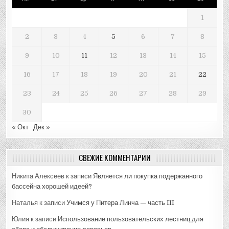
1
2
3
4
5
6
7
8
9
10
11
12
13
14
15
16
17
18
19
20
21
22
23
24
25
26
27
28
29
30
« Окт
Дек »
СВЕЖИЕ КОММЕНТАРИИ
Никита Алексеев
к записи
Является ли покупка подержанного
бассейна хорошей идеей?
Наталья
к записи
Учимся у Питера Линча — часть III
Юлия
к записи
Использование пользовательских лестниц для