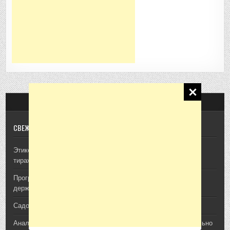
MENU
СВЕЖИЕ ЗАПИСИ
Этикетки для продукции: что важно учесть перед печатью
тиража: идеи для отдела маркетинга
Программная платформа для мониторинга продуктов: как
держать релизы под контролем
Садовая техника CHAMPION: что пригодится на участке
Анализ воды для участка и дома: когда проверка действительно