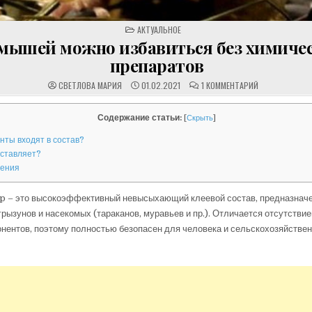
POSTED
АКТУАЛЬНОЕ
IN
мышей можно избавиться без химиче
препаратов
К
СВЕТЛОВА МАРИЯ
01.02.2021
1 КОММЕНТАРИЙ
ЗАПИСИ
ОТ
МЫШЕЙ
МОЖНО
Содержание статьи:
[
Скрыть
]
ИЗБАВИТЬСЯ
БЕЗ
нты входят в состав?
ХИМИЧЕСКИХ
ПРЕПАРАТОВ
дставляет?
нения
p – это высокоэффективный невысыхающий клеевой состав, предназначе
ызунов и насекомых (тараканов, муравьев и пр.). Отличается отсутстви
онентов, поэтому полностью безопасен для человека и сельскохозяйств