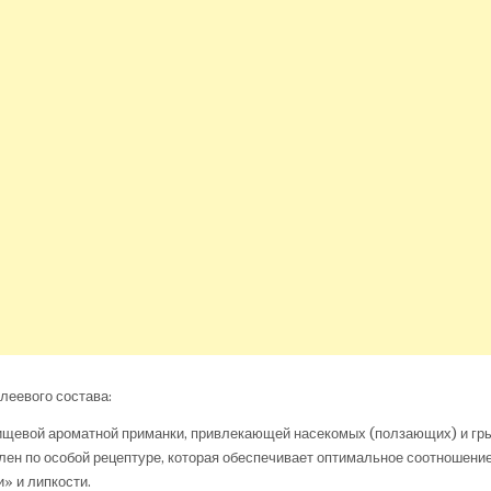
леевого состава:
ищевой ароматной приманки, привлекающей насекомых (ползающих) и гры
лен по особой рецептуре, которая обеспечивает оптимальное соотношени
» и липкости.