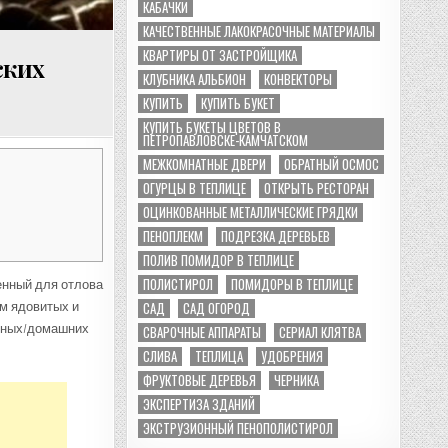
КАБАЧКИ
КАЧЕСТВЕННЫЕ ЛАКОКРАСОЧНЫЕ МАТЕРИАЛЫ
КВАРТИРЫ ОТ ЗАСТРОЙЩИКА
ских
КЛУБНИКА АЛЬБИОН
КОНВЕКТОРЫ
КУПИТЬ
КУПИТЬ БУКЕТ
КУПИТЬ БУКЕТЫ ЦВЕТОВ В
ПЕТРОПАВЛОВСКЕ-КАМЧАТСКОМ
МЕЖКОМНАТНЫЕ ДВЕРИ
ОБРАТНЫЙ ОСМОС
ОГУРЦЫ В ТЕПЛИЦЕ
ОТКРЫТЬ РЕСТОРАН
ОЦИНКОВАННЫЕ МЕТАЛЛИЧЕСКИЕ ГРЯДКИ
ПЕНОПЛЕКМ
ПОДРЕЗКА ДЕРЕВЬЕВ
ПОЛИВ ПОМИДОР В ТЕПЛИЦЕ
ПОЛИСТИРОЛ
ПОМИДОРЫ В ТЕПЛИЦЕ
нный для отлова
САД
САД ОГОРОД
ем ядовитых и
енных/домашних
СВАРОЧНЫЕ АППАРАТЫ
СЕРИАЛ КЛЯТВА
СЛИВА
ТЕПЛИЦА
УДОБРЕНИЯ
ФРУКТОВЫЕ ДЕРЕВЬЯ
ЧЕРНИКА
ЭКСПЕРТИЗА ЗДАНИЙ
ЭКСТРУЗИОННЫЙ ПЕНОПОЛИСТИРОЛ