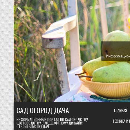
Skip
to
content
Информационн
САД ОГОРОД ДАЧА
ГЛАВНАЯ
ИНФОРМАЦИОННЫЙ ПОРТАЛ ПО САДОВОДСТВУ,
ТЕХНИКА И
ЦВЕТОВОДСТВУ, ЛАНДШАФТНОМУ ДИЗАЙНУ,
СТРОИТЕЛЬСТВУ ДАЧ.