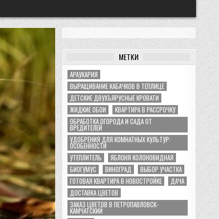
МЕТКИ
АРАУКАРИЯ
ВЫРАЩИВАНИЕ КАБАЧКОВ В ТЕПЛИЦЕ
ДЕТСКИЕ ДВУХЪЯРУСНЫЕ КРОВАТИ
ЖИДКИЕ ОБОИ
КВАРТИРА В РАССРОЧКУ
ОБРАБОТКА ОГОРОДА И САДА ОТ
ВРЕДИТЕЛЕЙ
УДОБРЕНИЯ ДЛЯ КОМНАТНЫХ КУЛЬТУР:
ОСОБЕННОСТИ
УТЕПЛИТЕЛЬ
ЯБЛОНЯ КОЛОНОВИДНАЯ
БИОГУМУС
ВИНОГРАД
ВЫБОР УЧАСТКА
ГОТОВАЯ КВАРТИРА В НОВОСТРОЙКЕ
ДАЧА
ДОСТАВКА ЦВЕТОВ
ЗАКАЗ ЦВЕТОВ В ПЕТРОПАВЛОВСК-
КАМЧАТСКИЙ