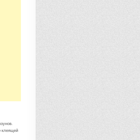
зунов.
е клеящей