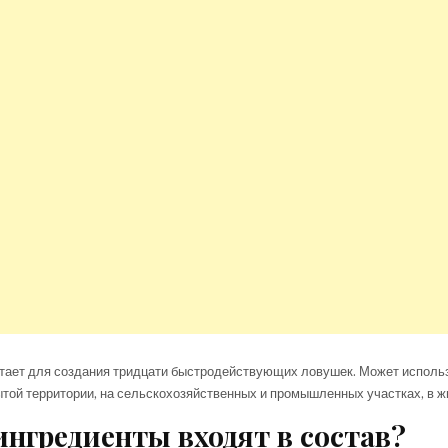
атает для создания тридцати быстродействующих ловушек. Может исполь
ытой территории, на сельскохозяйственных и промышленных участках, в ж
ингредиенты входят в состав?