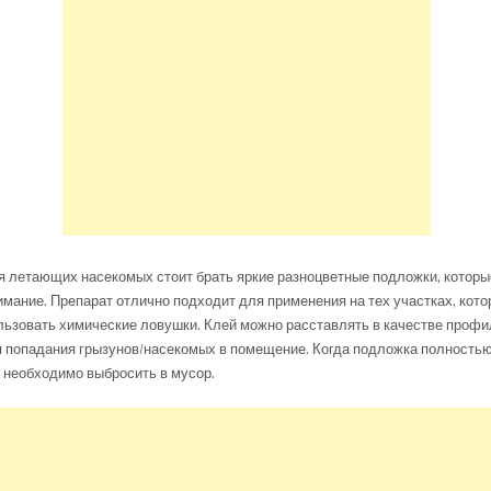
я летающих насекомых стоит брать яркие разноцветные подложки, котор
имание. Препарат отлично подходит для применения на тех участках, кото
ьзовать химические ловушки. Клей можно расставлять в качестве профи
 попадания грызунов/насекомых в помещение. Когда подложка полностью
 необходимо выбросить в мусор.