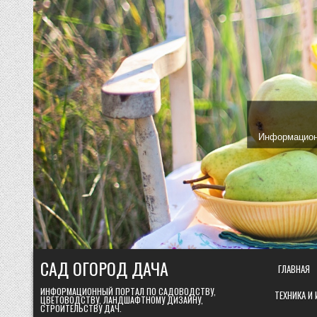
Skip
to
content
Информационн
САД ОГОРОД ДАЧА
ГЛАВНАЯ
ИНФОРМАЦИОННЫЙ ПОРТАЛ ПО САДОВОДСТВУ,
ТЕХНИКА И
ЦВЕТОВОДСТВУ, ЛАНДШАФТНОМУ ДИЗАЙНУ,
СТРОИТЕЛЬСТВУ ДАЧ.