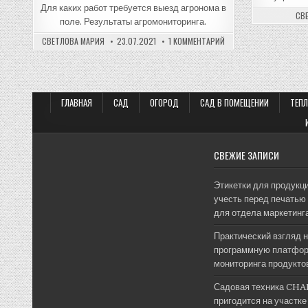
Для каких работ требуется выезд агронома в
СВ
поле. Результаты агромониторинга.
К
СВЕТЛОВА МАРИЯ
23.07.2021
1 КОММЕНТАРИЙ
ЗАПИСИ
МОНИТОРИНГ
ЗЕМЕЛЬ
И
РАСТЕНИЙ
СЕЛЬСКОХОЗЯЙСТВЕНН
НАЗНАЧЕНИЯ
ГЛАВНАЯ
САД
ОГОРОД
САД В ПОМЕЩЕНИИ
ТЕП
СВЕЖИЕ ЗАПИСИ
Этикетки для продукци
учесть перед печатью 
для отдела маркетинг
Практический взгляд 
программную платфор
мониторинга продукто
Садовая техника CHA
пригодится на участке