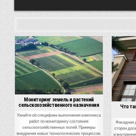
Posted
Posted
in
in
Мониторинг земель и растений
сельскохозяйственного назначения
Что та
Узнайте об специфике выполнения комплекса
работ по мониторингу состояния
Фасадная д
сельскохозяйственных полей. Примеры
сторон дос
внедрения новых технологических процессов.
и внутренне