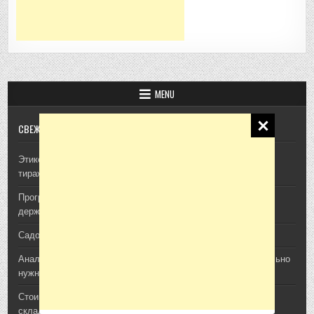
MENU
СВЕЖИЕ ЗАПИСИ
Этикетки для продукции: что важно учесть перед печатью
тиража: идеи для отдела маркетинга
Программная платформа для мониторинга продуктов: как
держать релизы под контролем
Садовая техника CHAMPION: что пригодится на участке
Анализ воды для участка и дома: когда проверка действительно
нужна
Стоимость архитектурной 3D-визуализации: из чего
складывается смета проекта