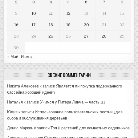
2
3
4
5
6
7
8
9
10
11
12
13
14
15
16
17
18
19
20
21
22
23
24
25
26
27
28
29
30
« Май
Июл »
СВЕЖИЕ КОММЕНТАРИИ
Никита Алексеев
к записи
Является ли покупка подержанного
бассейна хорошей идеей?
Наталья
к записи
Учимся у Питера Линча — часть III
Юлия
к записи
Использование пользовательских лестниц для
сбора и обслуживания деревьев
Денис Маркин
к записи
Топ 5 растений для комнатных садовников
Анастасия
к записи
Стеклянная теплица: как сделать идеальное