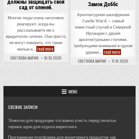
должны защищать свой
Замок Доббс
сад от оленей.
Архитектурная шизофрения
Многие люди очень негативно
Castle Ward — самый
реагируют, когда вы
известный случай в Северной
рассказываете им о
Ирландии с двумя
вредителях-оленях. Они просто
архитектурными стилями,
не могут поверить, что такие
требующими внимания в одном
Борьба
read more
милые и…
Замок
read more
с
здании:…
Доббс
вредителями
СВЕТЛОВА МАРИЯ
10.10.2020
—
СВЕТЛОВА МАРИЯ
11.10.2020
оленями.
Почему
вы
должны
защищать
свой
сад
MENU
от
оленей.
СВЕЖИЕ ЗАПИСИ
Этикетки для продукции: что важно учесть перед печатью
тиража: идеи для отдела маркетинга
Программная платформа для мониторинга продуктов: как