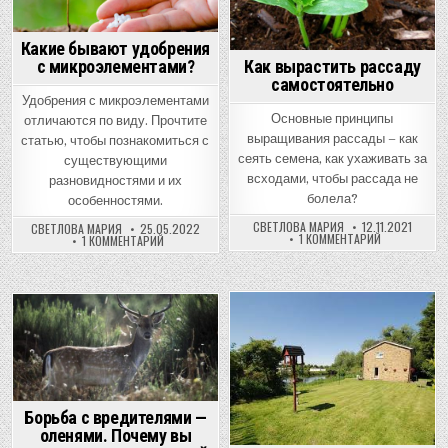
Какие бывают удобрения
с микроэлементами?
Как вырастить рассаду
самостоятельно
Удобрения с микроэлементами
Основные принципы
отличаются по виду. Прочтите
выращивания рассады – как
статью, чтобы познакомиться с
сеять семена, как ухаживать за
существующими
всходами, чтобы рассада не
разновидностями и их
болела?
особенностями.
СВЕТЛОВА МАРИЯ
12.11.2021
СВЕТЛОВА МАРИЯ
25.05.2022
К
1 КОММЕНТАРИЙ
К
1 КОММЕНТАРИЙ
ЗАПИСИ
ЗАПИСИ
КАК
КАКИЕ
ВЫРАСТИТЬ
БЫВАЮТ
РАССАДУ
УДОБРЕНИЯ
САМОСТОЯТ
С
МИКРОЭЛЕМЕНТАМИ?
Posted
Posted
in
in
Борьба с вредителями —
оленями. Почему вы