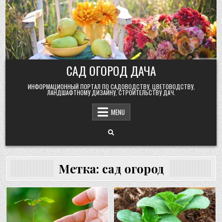
Skip
to
content
САД ОГОРОД ДАЧА
ИНФОРМАЦИОННЫЙ ПОРТАЛ ПО САДОВОДСТВУ, ЦВЕТОВОДСТВУ,
ЛАНДШАФТНОМУ ДИЗАЙНУ, СТРОИТЕЛЬСТВУ ДАЧ.
MENU
Метка:
сад огород
Posted
Posted
in
in