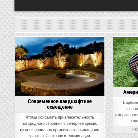
Posted
P
in
i
Амери
Современное ландшафтное
Барбекю
освещение
назван
американско
Чтобы сохранить привлекательность
гри
загородного строения в вечернее время,
СВ
нужно правильно организовать освещение
участка. Световая иллюминация