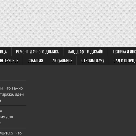
ЛИЦА
РЕМОНТ ДАЧНОГО ДОМИКА
ЛАНДШАФТ И ДИЗАЙН
ТЕХНИКА И ИН
ИНТЕРЕСНОЕ
СОБЫТИЯ
АКТУАЛЬНОЕ
СТРОИМ ДАЧУ
САД И ОГОРО
и: что важно
тиража: идеи
а
на
му для
в
MPION: что