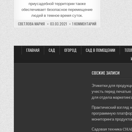
приусадебной территории также
обеспечивает безопасное перемещение
людей в темное время суток.
К
СВЕТЛОВА МАРИЯ
03.03.2021
1 КОММЕНТАРИЙ
ЗАПИСИ
СОВРЕМЕННОЕ
ЛАНДШАФТНОЕ
ОСВЕЩЕНИЕ
ГЛАВНАЯ
САД
ОГОРОД
САД В ПОМЕЩЕНИИ
ТЕП
СВЕЖИЕ ЗАПИСИ
Этикетки для продукци
учесть перед печатью 
для отдела маркетинг
Практический взгляд 
программную платфор
мониторинга продукто
Садовая техника CHA