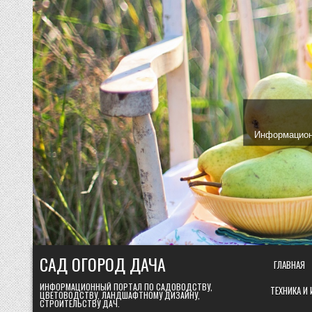
Skip
to
content
Информационн
САД ОГОРОД ДАЧА
ГЛАВНАЯ
ИНФОРМАЦИОННЫЙ ПОРТАЛ ПО САДОВОДСТВУ,
ТЕХНИКА И
ЦВЕТОВОДСТВУ, ЛАНДШАФТНОМУ ДИЗАЙНУ,
СТРОИТЕЛЬСТВУ ДАЧ.