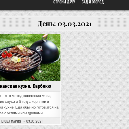
СТРОИМ ДАЧУ
САД И ОГОРОД
День:
03.03.2021
osted
n
канская кухня. Барбекю
 – это метод запекания мяса,
ие соуса и блюд с корнями в
й кухне. Еда обычно готовится на
ле с углями или дровами.
ЕТЛОВА МАРИЯ
03.03.2021