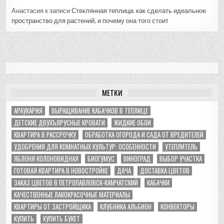
Анастасия
к записи
Стеклянная теплица: как сделать идеальное
пространство для растений, и почему она того стоит
МЕТКИ
АРАУКАРИЯ
ВЫРАЩИВАНИЕ КАБАЧКОВ В ТЕПЛИЦЕ
ДЕТСКИЕ ДВУХЪЯРУСНЫЕ КРОВАТИ
ЖИДКИЕ ОБОИ
КВАРТИРА В РАССРОЧКУ
ОБРАБОТКА ОГОРОДА И САДА ОТ ВРЕДИТЕЛЕЙ
УДОБРЕНИЯ ДЛЯ КОМНАТНЫХ КУЛЬТУР: ОСОБЕННОСТИ
УТЕПЛИТЕЛЬ
ЯБЛОНЯ КОЛОНОВИДНАЯ
БИОГУМУС
ВИНОГРАД
ВЫБОР УЧАСТКА
ГОТОВАЯ КВАРТИРА В НОВОСТРОЙКЕ
ДАЧА
ДОСТАВКА ЦВЕТОВ
ЗАКАЗ ЦВЕТОВ В ПЕТРОПАВЛОВСК-КАМЧАТСКИЙ
КАБАЧКИ
КАЧЕСТВЕННЫЕ ЛАКОКРАСОЧНЫЕ МАТЕРИАЛЫ
КВАРТИРЫ ОТ ЗАСТРОЙЩИКА
КЛУБНИКА АЛЬБИОН
КОНВЕКТОРЫ
КУПИТЬ
КУПИТЬ БУКЕТ