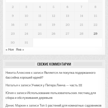
2
3
4
5
6
7
8
9
10
11
12
13
14
15
16
17
18
19
20
21
22
23
24
25
26
27
28
29
30
31
« Ноя
Янв »
СВЕЖИЕ КОММЕНТАРИИ
Никита Алексеев
к записи
Является ли покупка подержанного
бассейна хорошей идеей?
Наталья
к записи
Учимся у Питера Линча — часть III
Юлия
к записи
Использование пользовательских лестниц для
сбора и обслуживания деревьев
Денис Маркин
к записи
Топ 5 растений для комнатных садовников