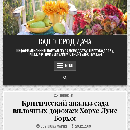
Skip
to
content
САД ОГОРОД ДАЧА
ИНФОРМАЦИОННЫЙ ПОРТАЛ ПО САДОВОДСТВУ, ЦВЕТОВОДСТВУ,
ЛАНДШАФТНОМУ ДИЗАЙНУ, СТРОИТЕЛЬСТВУ ДАЧ.
MENU
POSTED
НОВОСТИ
IN
Критический анализ сада
вилочных дорожек Хорхе Луис
Борхес
СВЕТЛОВА МАРИЯ
29.12.2019