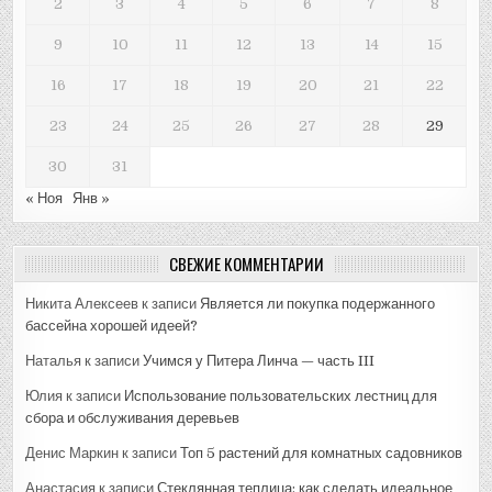
2
3
4
5
6
7
8
9
10
11
12
13
14
15
16
17
18
19
20
21
22
23
24
25
26
27
28
29
30
31
« Ноя
Янв »
СВЕЖИЕ КОММЕНТАРИИ
Никита Алексеев
к записи
Является ли покупка подержанного
бассейна хорошей идеей?
Наталья
к записи
Учимся у Питера Линча — часть III
Юлия
к записи
Использование пользовательских лестниц для
сбора и обслуживания деревьев
Денис Маркин
к записи
Топ 5 растений для комнатных садовников
Анастасия
к записи
Стеклянная теплица: как сделать идеальное