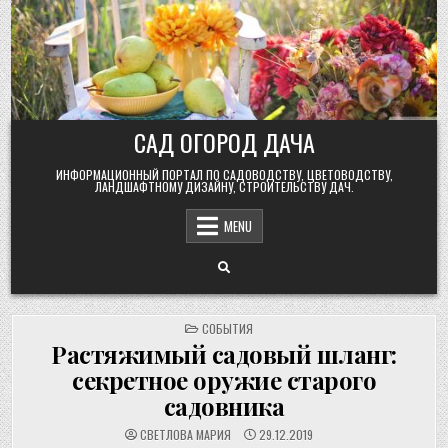
Skip
to
content
САД ОГОРОД ДАЧА
ИНФОРМАЦИОННЫЙ ПОРТАЛ ПО САДОВОДСТВУ, ЦВЕТОВОДСТВУ,
ЛАНДШАФТНОМУ ДИЗАЙНУ, СТРОИТЕЛЬСТВУ ДАЧ.
MENU
POSTED
СОБЫТИЯ
IN
Растяжимый садовый шланг:
секретное оружие старого
садовника
СВЕТЛОВА МАРИЯ
29.12.2019