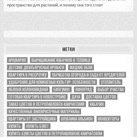
пространство для растений, и почему она того стоит
МЕТКИ
АРАУКАРИЯ
ВЫРАЩИВАНИЕ КАБАЧКОВ В ТЕПЛИЦЕ
ДЕТСКИЕ ДВУХЪЯРУСНЫЕ КРОВАТИ
ЖИДКИЕ ОБОИ
КВАРТИРА В РАССРОЧКУ
ОБРАБОТКА ОГОРОДА И САДА ОТ ВРЕДИТЕЛЕЙ
УДОБРЕНИЯ ДЛЯ КОМНАТНЫХ КУЛЬТУР: ОСОБЕННОСТИ
УТЕПЛИТЕЛЬ
ЯБЛОНЯ КОЛОНОВИДНАЯ
БИОГУМУС
ВИНОГРАД
ВЫБОР УЧАСТКА
ГОТОВАЯ КВАРТИРА В НОВОСТРОЙКЕ
ДАЧА
ДОСТАВКА ЦВЕТОВ
ЗАКАЗ ЦВЕТОВ В ПЕТРОПАВЛОВСК-КАМЧАТСКИЙ
КАБАЧКИ
КАЧЕСТВЕННЫЕ ЛАКОКРАСОЧНЫЕ МАТЕРИАЛЫ
КВАРТИРЫ ОТ ЗАСТРОЙЩИКА
КЛУБНИКА АЛЬБИОН
КОНВЕКТОРЫ
КУПИТЬ
КУПИТЬ БУКЕТ
КУПИТЬ БУКЕТЫ ЦВЕТОВ В ПЕТРОПАВЛОВСКЕ-КАМЧАТСКОМ