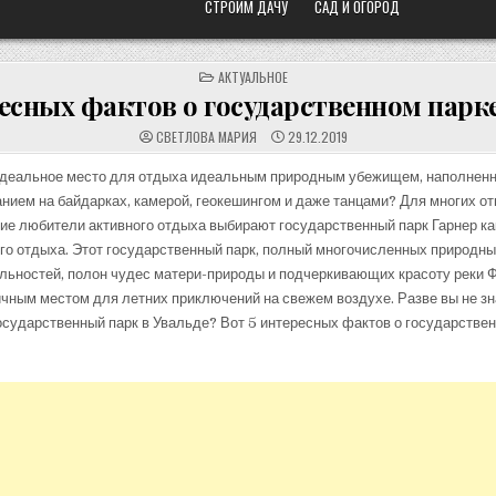
СТРОИМ ДАЧУ
САД И ОГОРОД
POSTED
АКТУАЛЬНОЕ
IN
есных фактов о государственном парк
СВЕТЛОВА МАРИЯ
29.12.2019
идеальное место для отдыха идеальным природным убежищем, наполнен
анием на байдарках, камерой, геокешингом и даже танцами? Для многих от
ие любители активного отдыха выбирают государственный парк Гарнер к
го отдыха. Этот государственный парк, полный многочисленных природн
ьностей, полон чудес матери-природы и подчеркивающих красоту реки Ф
чным местом для летних приключений на свежем воздухе. Разве вы не зн
сударственный парк в Увальде? Вот 5 интересных фактов о государстве