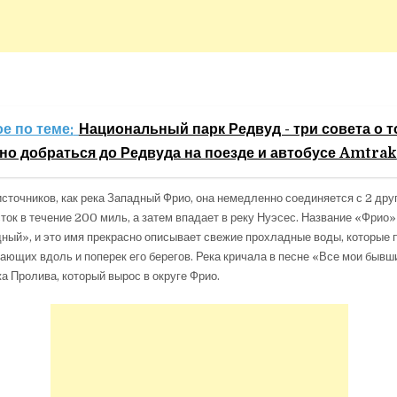
е по теме:
Национальный парк Редвуд - три совета о то
о добраться до Редвуда на поезде и автобусе Amtrak
сточников, как река Западный Фрио, она немедленно соединяется с 2 дру
сток в течение 200 миль, а затем впадает в реку Нуэсес. Название «Фрио»
ный», и это имя прекрасно описывает свежие прохладные воды, которые
ающих вдоль и поперек его берегов. Река кричала в песне «Все мои бывш
 Пролива, который вырос в округе Фрио.