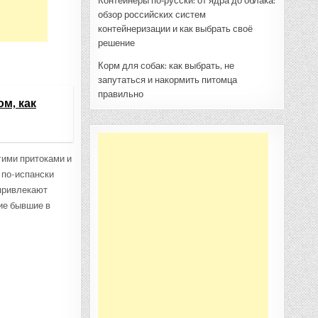
Контейнеры по‑русски: от ядра до облака:
обзор российских систем
контейнеризации и как выбрать своё
решение
Корм для собак: как выбрать, не
запутаться и накормить питомца
правильно
м, как
гими притоками и
 по-испански
 привлекают
ие бывшие в