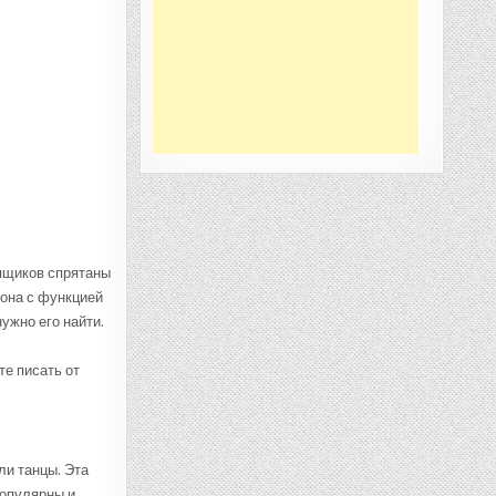
 ящиков спрятаны
фона с функцией
ужно его найти.
е писать от
ли танцы. Эта
популярны и