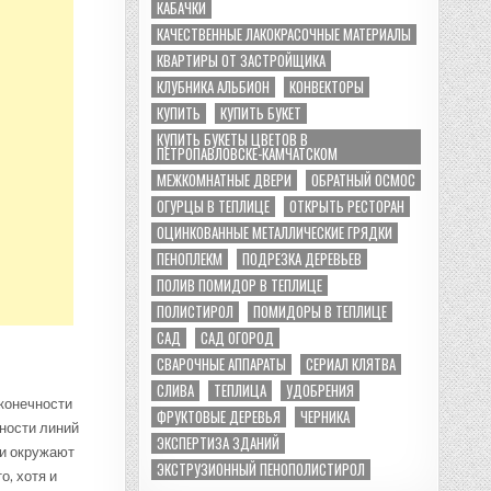
КАБАЧКИ
КАЧЕСТВЕННЫЕ ЛАКОКРАСОЧНЫЕ МАТЕРИАЛЫ
КВАРТИРЫ ОТ ЗАСТРОЙЩИКА
КЛУБНИКА АЛЬБИОН
КОНВЕКТОРЫ
КУПИТЬ
КУПИТЬ БУКЕТ
КУПИТЬ БУКЕТЫ ЦВЕТОВ В
ПЕТРОПАВЛОВСКЕ-КАМЧАТСКОМ
МЕЖКОМНАТНЫЕ ДВЕРИ
ОБРАТНЫЙ ОСМОС
ОГУРЦЫ В ТЕПЛИЦЕ
ОТКРЫТЬ РЕСТОРАН
ОЦИНКОВАННЫЕ МЕТАЛЛИЧЕСКИЕ ГРЯДКИ
ПЕНОПЛЕКМ
ПОДРЕЗКА ДЕРЕВЬЕВ
ПОЛИВ ПОМИДОР В ТЕПЛИЦЕ
ПОЛИСТИРОЛ
ПОМИДОРЫ В ТЕПЛИЦЕ
САД
САД ОГОРОД
СВАРОЧНЫЕ АППАРАТЫ
СЕРИАЛ КЛЯТВА
СЛИВА
ТЕПЛИЦА
УДОБРЕНИЯ
оконечности
ФРУКТОВЫЕ ДЕРЕВЬЯ
ЧЕРНИКА
ности линий
ЭКСПЕРТИЗА ЗДАНИЙ
 и окружают
ЭКСТРУЗИОННЫЙ ПЕНОПОЛИСТИРОЛ
о, хотя и