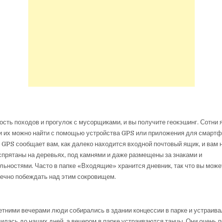
сть походов и прогулок с мусорщиками, и вы получите геокэшинг. Сотни
 и их можно найти с помощью устройства GPS или приложения для смарт
 GPS сообщает вам, как далеко находится входной почтовый ящик, и вам н
спрятаны на деревьях, под камнями и даже размещены за знаками и
ьностями. Часто в папке «Входящие» хранится дневник, так что вы может
вечно побеждать над этим сокровищем.
етними вечерами люди собирались в здании концессии в парке и устраива
илась до наших дней, а вечером в парке устраиваются танцы. Они очень 