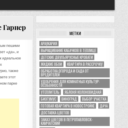
е Гарнер
МЕТКИ
АРАУКАРИЯ
ным пешими
ВЫРАЩИВАНИЕ КАБАЧКОВ В ТЕПЛИЦЕ
вет «да», и
ДЕТСКИЕ ДВУХЪЯРУСНЫЕ КРОВАТИ
ак идеальное
ЖИДКИЕ ОБОИ
КВАРТИРА В РАССРОЧКУ
ых
ОБРАБОТКА ОГОРОДА И САДА ОТ
рио, также
ВРЕДИТЕЛЕЙ
аете этот
УДОБРЕНИЯ ДЛЯ КОМНАТНЫХ КУЛЬТУР:
нном парке
ОСОБЕННОСТИ
УТЕПЛИТЕЛЬ
ЯБЛОНЯ КОЛОНОВИДНАЯ
БИОГУМУС
ВИНОГРАД
ВЫБОР УЧАСТКА
ГОТОВАЯ КВАРТИРА В НОВОСТРОЙКЕ
ДАЧА
ДОСТАВКА ЦВЕТОВ
ЗАКАЗ ЦВЕТОВ В ПЕТРОПАВЛОВСК-
КАМЧАТСКИЙ