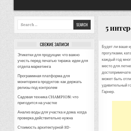
Search
5 интер
for:
СВЕЖИЕ ЗАПИСИ
Будет ли ваше 
прогулками, кат
Этикетки для продукции: что важно
каждый год мног
учесть перед печатью тиража: идеи для
место для летне
отдела маркетинга
достопримечател
Программная платформа для
может быть отли
мониторинга продуктов: как держать
удивительный го
релизы под контролем
Гарнер.
Садовая техника CHAMPION: что
пригодится на участке
Анализ воды для участка и дома: когда
проверка действительно нужна
Стоимость архитектурной 3D-