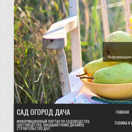
Skip
to
content
Информационн
САД ОГОРОД ДАЧА
ГЛАВНАЯ
ИНФОРМАЦИОННЫЙ ПОРТАЛ ПО САДОВОДСТВУ,
ТЕХНИКА И
ЦВЕТОВОДСТВУ, ЛАНДШАФТНОМУ ДИЗАЙНУ,
СТРОИТЕЛЬСТВУ ДАЧ.