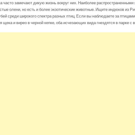
а часто замечают дикую жизнь вокруг них. Наиболее распространенными 
стые олени, но есть и более экзотические животные. Ищите индюков из Ри
бей среди широкого спектра разных птиц. Если вы наблюдаете за птицами
я щека и вирео в черной кепке, оба исчезающих вида гнездятся в парке с в