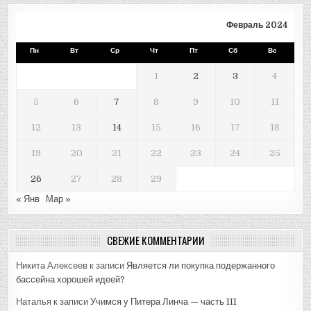
Февраль 2024
Пн
Вт
Ср
Чт
Пт
Сб
Вс
1
2
3
4
5
6
7
8
9
10
11
12
13
14
15
16
17
18
19
20
21
22
23
24
25
26
27
28
29
« Янв
Мар »
СВЕЖИЕ КОММЕНТАРИИ
Никита Алексеев
к записи
Является ли покупка подержанного
бассейна хорошей идеей?
Наталья
к записи
Учимся у Питера Линча — часть III