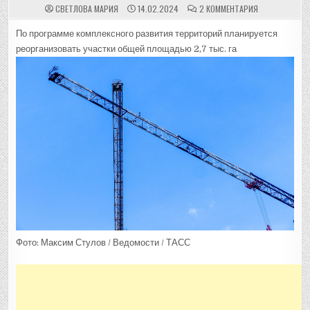
К
СВЕТЛОВА МАРИЯ
14.02.2024
2 КОММЕНТАРИЯ
ЗАПИСИ
ВЛАСТИ
ОЦЕНИЛИ
По программе комплексного развития территорий планируется
ИНВЕСТИЦИИ
реорганизовать участки общей площадью 2,7 тыс. га
В
КОМПЛЕКСНЫЕ
ПРОЕКТЫ
МОСКВЫ
В
₽15
ТРЛН
::
ГОРОД
::
РБК
НЕДВИЖИМОС
Фото: Максим Стулов / Ведомости / ТАСС