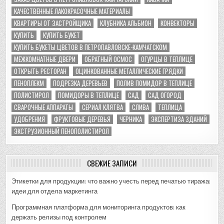
КАЧЕСТВЕННЫЕ ЛАКОКРАСОЧНЫЕ МАТЕРИАЛЫ
КВАРТИРЫ ОТ ЗАСТРОЙЩИКА
КЛУБНИКА АЛЬБИОН
КОНВЕКТОРЫ
КУПИТЬ
КУПИТЬ БУКЕТ
КУПИТЬ БУКЕТЫ ЦВЕТОВ В ПЕТРОПАВЛОВСКЕ-КАМЧАТСКОМ
МЕЖКОМНАТНЫЕ ДВЕРИ
ОБРАТНЫЙ ОСМОС
ОГУРЦЫ В ТЕПЛИЦЕ
ОТКРЫТЬ РЕСТОРАН
ОЦИНКОВАННЫЕ МЕТАЛЛИЧЕСКИЕ ГРЯДКИ
ПЕНОПЛЕКМ
ПОДРЕЗКА ДЕРЕВЬЕВ
ПОЛИВ ПОМИДОР В ТЕПЛИЦЕ
ПОЛИСТИРОЛ
ПОМИДОРЫ В ТЕПЛИЦЕ
САД
САД ОГОРОД
СВАРОЧНЫЕ АППАРАТЫ
СЕРИАЛ КЛЯТВА
СЛИВА
ТЕПЛИЦА
УДОБРЕНИЯ
ФРУКТОВЫЕ ДЕРЕВЬЯ
ЧЕРНИКА
ЭКСПЕРТИЗА ЗДАНИЙ
ЭКСТРУЗИОННЫЙ ПЕНОПОЛИСТИРОЛ
СВЕЖИЕ ЗАПИСИ
Этикетки для продукции: что важно учесть перед печатью тиража:
идеи для отдела маркетинга
Программная платформа для мониторинга продуктов: как
держать релизы под контролем