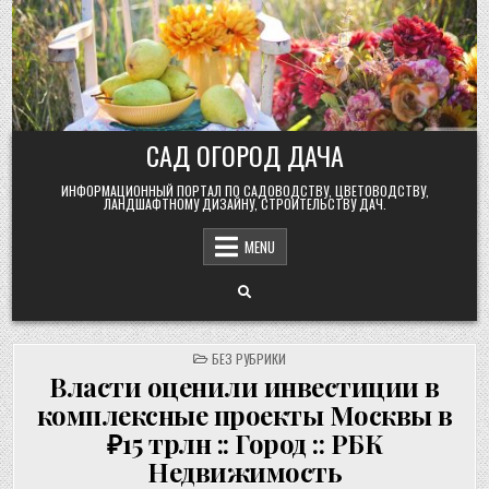
Skip
to
content
САД ОГОРОД ДАЧА
ИНФОРМАЦИОННЫЙ ПОРТАЛ ПО САДОВОДСТВУ, ЦВЕТОВОДСТВУ,
ЛАНДШАФТНОМУ ДИЗАЙНУ, СТРОИТЕЛЬСТВУ ДАЧ.
MENU
POSTED
БЕЗ РУБРИКИ
IN
Власти оценили инвестиции в
комплексные проекты Москвы в
₽15 трлн :: Город :: РБК
Недвижимость