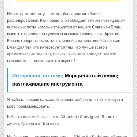
Имеет ту же кислоту — может быть, немного более
рафинированной. Как правило, он обладает тем же потенциалом
чистой кислоты, который требуется от нашего Совиньон Блан,
вместе с приличным кусочком пышных тропических фруктов.
Короче говоря, он кажется отличной альтернативой Совиньон
Блан для тех, кто интересуется тем, что лучше всего в
ароматических белых бутылках, и как тебя волнует, как это
называется — насколько это вкусно?
Интересное по теме:
Морщинистый пенис:
разглаживание инструмента
Я выбрал версию на каждой стороне забора для той, которую я
могу порекомендовать.
В Австралии мой вкус — это Albarino / Sauvignee Blanc от
Джима Ирвина и от Barossa.
Из Испании — источник скандала — Eidos de Padrinan Albarino