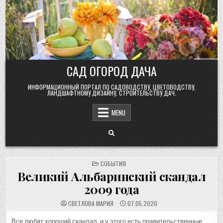
Skip
to
content
САД ОГОРОД ДАЧА
ИНФОРМАЦИОННЫЙ ПОРТАЛ ПО САДОВОДСТВУ, ЦВЕТОВОДСТВУ,
ЛАНДШАФТНОМУ ДИЗАЙНУ, СТРОИТЕЛЬСТВУ ДАЧ.
MENU
POSTED
СОБЫТИЯ
IN
Великий Альбаринский скандал
2009 года
СВЕТЛОВА МАРИЯ
07.05.2020
Все любят хороший скандал, и у этого есть правительственные