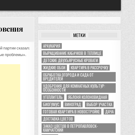
новения
МЕТКИ
АРАУКАРИЯ
й партии сказал:
ВЫРАЩИВАНИЕ КАБАЧКОВ В ТЕПЛИЦЕ
ные проблемы».
ДЕТСКИЕ ДВУХЪЯРУСНЫЕ КРОВАТИ
Я
ЖИДКИЕ ОБОИ
КВАРТИРА В РАССРОЧКУ
ОБРАБОТКА ОГОРОДА И САДА ОТ
ВРЕДИТЕЛЕЙ
УДОБРЕНИЯ ДЛЯ КОМНАТНЫХ КУЛЬТУР:
ОСОБЕННОСТИ
УТЕПЛИТЕЛЬ
ЯБЛОНЯ КОЛОНОВИДНАЯ
БИОГУМУС
ВИНОГРАД
ВЫБОР УЧАСТКА
ГОТОВАЯ КВАРТИРА В НОВОСТРОЙКЕ
ДАЧА
ДОСТАВКА ЦВЕТОВ
ЗАКАЗ ЦВЕТОВ В ПЕТРОПАВЛОВСК-
КАМЧАТСКИЙ