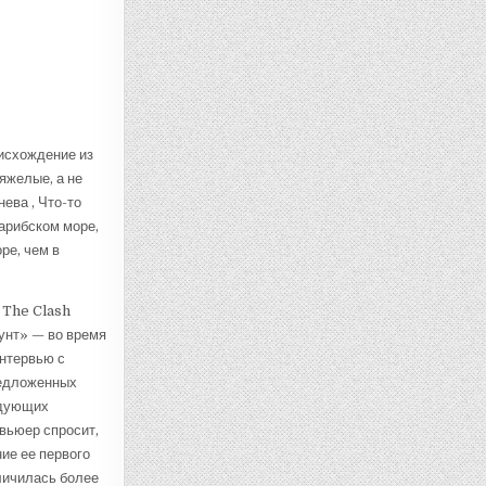
оисхождение из
яжелые, а не
ева , Что-то
арибском море,
ре, чем в
 The Clash
унт» — во время
нтервью с
редложенных
едующих
рвьюер спросит,
ние ее первого
личилась более