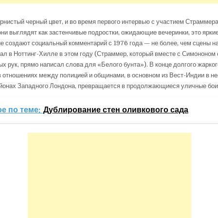
рнистый черный цвет, и во время первого интервью с участием Страммера
они выглядят как застенчивые подростки, ожидающие вечеринки, это яркие
ые создают социальный комментарий с 1976 года — не более, чем сцены н
ал в Ноттинг-Хилле в этом году (Страммер, который вместе с Симононом
ых рук, прямо написал слова для «Белого бунта»). В конце долгого жарког
 отношениях между полицией и общинами, в основном из Вест-Индии в н
йонах Западного Лондона, превращается в продолжающиеся уличные бои
е по теме:
Дублирование стен оливкового сада