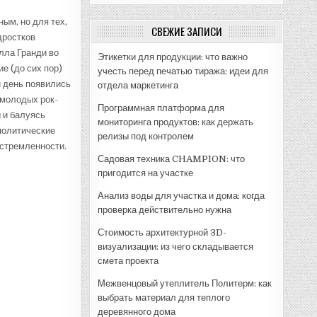
ым, но для тех,
СВЕЖИЕ ЗАПИСИ
дростков
лла Гранди во
Этикетки для продукции: что важно
е (до сих пор)
учесть перед печатью тиража: идеи для
 день появились
отдела маркетинга
 молодых рок-
Программная платформа для
 и балуясь
мониторинга продуктов: как держать
 политические
релизы под контролем
устремленности.
Садовая техника CHAMPION: что
пригодится на участке
Анализ воды для участка и дома: когда
проверка действительно нужна
Стоимость архитектурной 3D-
визуализации: из чего складывается
смета проекта
Межвенцовый утеплитель Политерм: как
выбрать материал для теплого
деревянного дома