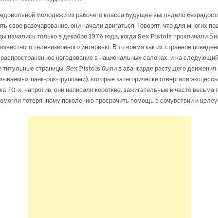
едовольной молодежи из рабочего класса будущее выглядело безрадостн
ить свое разочарование, они начали двигаться. Говорят, что для многих по
ы начались только в декабре 1976 года, когда Sex Pistols проклинали Би
известного телевизионного интервью. В то время как их странное поведени
распространенное негодование в национальных салонах, и на следующий
 титульные страницы, Sex Pistols были в авангарде растущего движения
азываемых панк-рок-группами), которые категорически отвергали эксцессы
а 70-х, напротив, они написали короткие, зажигательные и часто весьма
помогли потерянному поколению просрочить помощь в сочувствии и целе