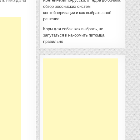
Контейнеры по‑русски: от ядра до облака:
то никогда не
обзор российских систем
контейнеризации и как выбрать своё
решение
Корм для собак: как выбрать, не
запутаться и накормить питомца
правильно