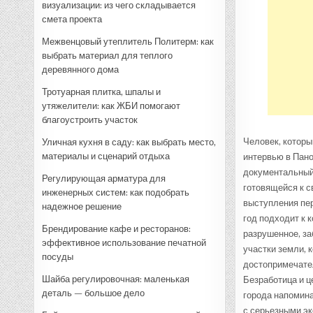
визуализации: из чего складывается
смета проекта
Межвенцовый утеплитель Политерм: как
выбрать материал для теплого
деревянного дома
Тротуарная плитка, шпалы и
утяжелители: как ЖБИ помогают
благоустроить участок
Человек, которы
Уличная кухня в саду: как выбрать место,
материалы и сценарий отдыха
интервью в Пано
документальный
Регулирующая арматура для
готовящейся к с
инженерных систем: как подобрать
выступления пер
надежное решение
год подходит к 
Брендирование кафе и ресторанов:
разрушенное, з
эффективное использование печатной
участки земли, 
посуды
достопримечател
Шайба регулировочная: маленькая
Безработица и ц
деталь — большое дело
города напомина
с серьезными э