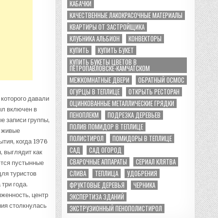
КАБАЧКИ
КАЧЕСТВЕННЫЕ ЛАКОКРАСОЧНЫЕ МАТЕРИАЛЫ
КВАРТИРЫ ОТ ЗАСТРОЙЩИКА
КЛУБНИКА АЛЬБИОН
КОНВЕКТОРЫ
КУПИТЬ
КУПИТЬ БУКЕТ
КУПИТЬ БУКЕТЫ ЦВЕТОВ В
ПЕТРОПАВЛОВСКЕ-КАМЧАТСКОМ
МЕЖКОМНАТНЫЕ ДВЕРИ
ОБРАТНЫЙ ОСМОС
ОГУРЦЫ В ТЕПЛИЦЕ
ОТКРЫТЬ РЕСТОРАН
 которого давали
ОЦИНКОВАННЫЕ МЕТАЛЛИЧЕСКИЕ ГРЯДКИ
ыл включен в
ПЕНОПЛЕКМ
ПОДРЕЗКА ДЕРЕВЬЕВ
е записи группы,
ПОЛИВ ПОМИДОР В ТЕПЛИЦЕ
и живые
ПОЛИСТИРОЛ
ПОМИДОРЫ В ТЕПЛИЦЕ
тия, когда 1976
САД
САД ОГОРОД
, выглядит как
СВАРОЧНЫЕ АППАРАТЫ
СЕРИАЛ КЛЯТВА
ются пустынные
СЛИВА
ТЕПЛИЦА
УДОБРЕНИЯ
для туристов
ФРУКТОВЫЕ ДЕРЕВЬЯ
ЧЕРНИКА
три года.
яженность, центр
ЭКСПЕРТИЗА ЗДАНИЙ
ния столкнулась
ЭКСТРУЗИОННЫЙ ПЕНОПОЛИСТИРОЛ