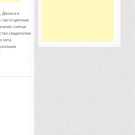
, Джонса и
, часто цветные
асилия, снятые
 стал свидетелем
о лета
ескольких
.