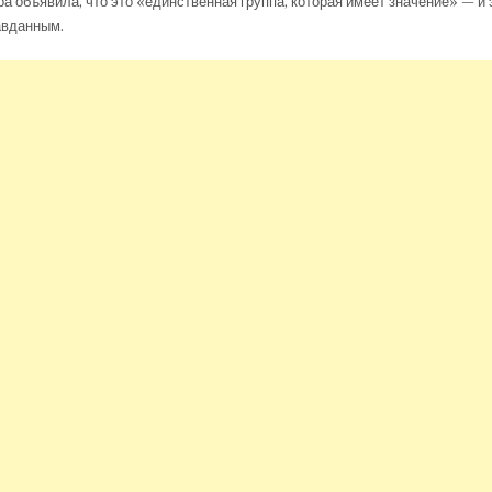
а объявила, что это «единственная группа, которая имеет значение» — и э
авданным.