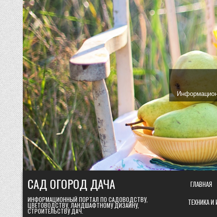
Skip
to
content
Информационн
САД ОГОРОД ДАЧА
ГЛАВНАЯ
ИНФОРМАЦИОННЫЙ ПОРТАЛ ПО САДОВОДСТВУ,
ТЕХНИКА И
ЦВЕТОВОДСТВУ, ЛАНДШАФТНОМУ ДИЗАЙНУ,
СТРОИТЕЛЬСТВУ ДАЧ.