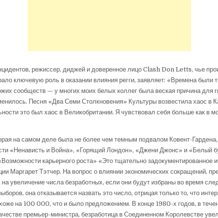
цидентов, режиссер, диджей и доверенное лицо Clash Don Letts, чье пр
ало ключевую роль в оказании влияния регги, заявляет: «Времена были т
ожих сообществ — у многих моих белых коллег была веская причина для гн
енилось. Песня «Два Семи Столкновения» Культуры возвестила хаос в К
ьности это был хаос в Великобритании. Я чувствовал себя больше как в мо
орая на самом деле была не более чем темным подвалом Ковент-Гардена,
сти «Ненависть и Война», «Горящий Лондон», «Джени Джонс» и «Белый б
«Возможности карьерного роста» «Это тщательно задокументированное и
ии Маргарет Тэтчер. На вопрос о влиянии экономических сокращений, п
 на увеличение числа безработных, если они будут избраны во время сл
ыборов, она отказывается назвать это число, отрицая только то, что инте
охоже на 100 000, что и было предложением. В конце 1980-х годов, в тече
качестве премьер-министра, безработица в Соединенном Королевстве уве