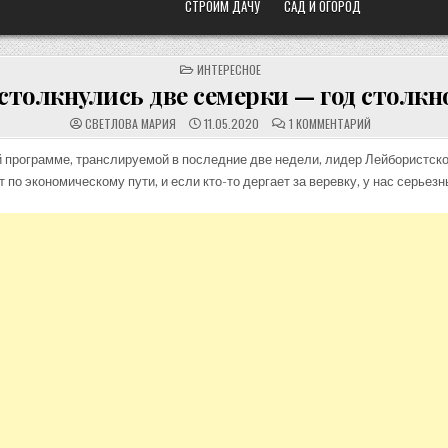
СТРОИМ ДАЧУ
САД И ОГОРОД
POSTED
ИНТЕРЕСНОЕ
IN
 столкнулись две семерки — год столк
К
СВЕТЛОВА МАРИЯ
11.05.2020
1 КОММЕНТАРИЙ
ЗАПИСИ
КОГДА
СТОЛКНУЛИСЬ
 программе, транслируемой в последние две недели, лидер Лейбористско
ДВЕ
т по экономическому пути, и если кто-то дергает за веревку, у нас серьез
СЕМЕРКИ
—
ГОД
СТОЛКНОВЕНИ