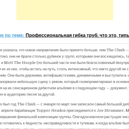
е по теме:
Профессиональная гибка труб: что это, тип
не указала, что новое направление было принято больше, чем The Clash —
токо, они не брали столько дубинок у групп, которыми они восхищались, т
 и Mott The Hoople (по большей части они были благословенный безупр
их из них, чтобы встать на путь, столь интенсивный, что никто другой не 
ним. Они были дерзкими, антифашистскими, динамичными и выступили в 
разорвали небольшую сцену с ревом, который скомпрометировал в основн
ся на их сенсационном дебютном альбоме в следующем году — документ,
н в аудиторию песня за другой.
то был год The ​​Clash — с января по март они записали самый большой д
а в апреле барабанщик Topper Headon присоединился к Joe Strummer, M
вершения финальной композиции группы. Они вдохновляли растущее чис
е готовились к бедности, несправедливости и тупикам, и когда альбом бы