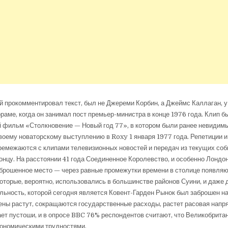
й прокомментировал текст, был не Джереми Корбин, а Джеймс Каллаган, у
раме, когда он занимал пост премьер-министра в конце 1976 года. Клип б
 фильм «Столкновение — Новый год 77», в котором были ранее невидимы
воему новаторскому выступлению в Roxy 1 января 1977 года. Репетиции 
емежаются с клипами телевизионных новостей и передач из текущих собы
концу. На расстоянии 41 года Соединенное Королевство, и особенно Лондон
аброшенное место — через равные промежутки времени в столице появля
которые, вероятно, использовались в большинстве районов Суини, и даже 
ьность, которой сегодня является Ковент-Гарден Рынок был заброшен на 
ены растут, сокращаются государственные расходы, растет расовая напр
ет пустоши, и в опросе BBC 76% респондентов считают, что Великобрита
кономическими трудностями.