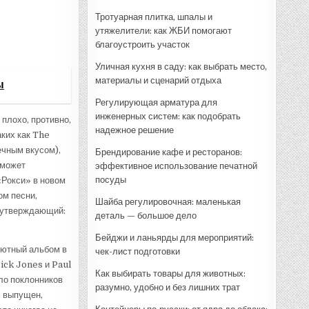
Тротуарная плитка, шпалы и
утяжелители: как ЖБИ помогают
благоустроить участок
Уличная кухня в саду: как выбрать место,
материалы и сценарий отдыха
ы
Регулирующая арматура для
инженерных систем: как подобрать
 плохо, противно,
надежное решение
аких как The
ечным вкусом),
Брендирование кафе и ресторанов:
сможет
эффективное использование печатной
посуды
«Рокси» в новом
ом песни,
Шайба регулировочная: маленькая
 утверждающий:
деталь — большое дело
Бейджи и ланьярды для мероприятий:
ебютный альбом в
чек-лист подготовки
ick Jones и Paul
Как выбирать товары для животных:
ло поклонников
разумно, удобно и без лишних трат
л выпущен,