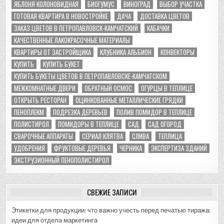
ЯБЛОНЯ КОЛОНОВИДНАЯ
БИОГУМУС
ВИНОГРАД
ВЫБОР УЧАСТКА
ГОТОВАЯ КВАРТИРА В НОВОСТРОЙКЕ
ДАЧА
ДОСТАВКА ЦВЕТОВ
ЗАКАЗ ЦВЕТОВ В ПЕТРОПАВЛОВСК-КАМЧАТСКИЙ
КАБАЧКИ
КАЧЕСТВЕННЫЕ ЛАКОКРАСОЧНЫЕ МАТЕРИАЛЫ
КВАРТИРЫ ОТ ЗАСТРОЙЩИКА
КЛУБНИКА АЛЬБИОН
КОНВЕКТОРЫ
КУПИТЬ
КУПИТЬ БУКЕТ
КУПИТЬ БУКЕТЫ ЦВЕТОВ В ПЕТРОПАВЛОВСКЕ-КАМЧАТСКОМ
МЕЖКОМНАТНЫЕ ДВЕРИ
ОБРАТНЫЙ ОСМОС
ОГУРЦЫ В ТЕПЛИЦЕ
ОТКРЫТЬ РЕСТОРАН
ОЦИНКОВАННЫЕ МЕТАЛЛИЧЕСКИЕ ГРЯДКИ
ПЕНОПЛЕКМ
ПОДРЕЗКА ДЕРЕВЬЕВ
ПОЛИВ ПОМИДОР В ТЕПЛИЦЕ
ПОЛИСТИРОЛ
ПОМИДОРЫ В ТЕПЛИЦЕ
САД
САД ОГОРОД
СВАРОЧНЫЕ АППАРАТЫ
СЕРИАЛ КЛЯТВА
СЛИВА
ТЕПЛИЦА
УДОБРЕНИЯ
ФРУКТОВЫЕ ДЕРЕВЬЯ
ЧЕРНИКА
ЭКСПЕРТИЗА ЗДАНИЙ
ЭКСТРУЗИОННЫЙ ПЕНОПОЛИСТИРОЛ
СВЕЖИЕ ЗАПИСИ
Этикетки для продукции: что важно учесть перед печатью тиража:
идеи для отдела маркетинга