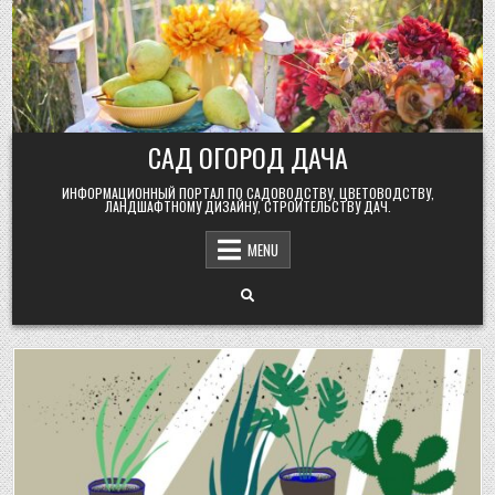
Skip
to
content
САД ОГОРОД ДАЧА
ИНФОРМАЦИОННЫЙ ПОРТАЛ ПО САДОВОДСТВУ, ЦВЕТОВОДСТВУ,
ЛАНДШАФТНОМУ ДИЗАЙНУ, СТРОИТЕЛЬСТВУ ДАЧ.
MENU