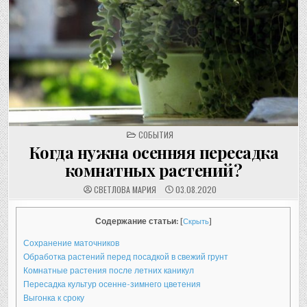
POSTED
СОБЫТИЯ
IN
Когда нужна осенняя пересадка
комнатных растений?
СВЕТЛОВА МАРИЯ
03.08.2020
Содержание статьи:
[
Скрыть
]
Сохранение маточников
Обработка растений перед посадкой в свежий грунт
Комнатные растения после летних каникул
Пересадка культур осенне-зимнего цветения
Выгонка к сроку