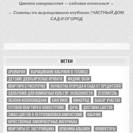
Навигация
Цветок инкарвиллея — садовая глоксиния →
по
← Советы по выращиванию клубники | ЧАСТНЫЙ ДОМ.
записям
САД И ОГОРОД
МЕТКИ
АРАУКАРИЯ
ВЫРАЩИВАНИЕ КАБАЧКОВ В ТЕПЛИЦЕ
ДЕТСКИЕ ДВУХЪЯРУСНЫЕ КРОВАТИ
ЖИДКИЕ ОБОИ
КВАРТИРА В РАССРОЧКУ
ОБРАБОТКА ОГОРОДА И САДА ОТ ВРЕДИТЕЛЕЙ
УДОБРЕНИЯ ДЛЯ КОМНАТНЫХ КУЛЬТУР: ОСОБЕННОСТИ
УТЕПЛИТЕЛЬ
ЯБЛОНЯ КОЛОНОВИДНАЯ
БИОГУМУС
ВИНОГРАД
ВЫБОР УЧАСТКА
ГОТОВАЯ КВАРТИРА В НОВОСТРОЙКЕ
ДАЧА
ДОСТАВКА ЦВЕТОВ
ЗАКАЗ ЦВЕТОВ В ПЕТРОПАВЛОВСК-КАМЧАТСКИЙ
КАБАЧКИ
КАЧЕСТВЕННЫЕ ЛАКОКРАСОЧНЫЕ МАТЕРИАЛЫ
КВАРТИРЫ ОТ ЗАСТРОЙЩИКА
КЛУБНИКА АЛЬБИОН
КОНВЕКТОРЫ