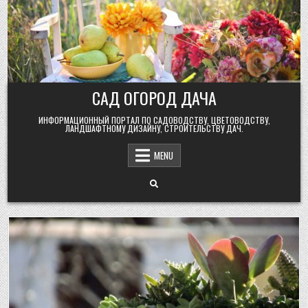
Skip
to
content
САД ОГОРОД ДАЧА
ИНФОРМАЦИОННЫЙ ПОРТАЛ ПО САДОВОДСТВУ, ЦВЕТОВОДСТВУ,
ЛАНДШАФТНОМУ ДИЗАЙНУ, СТРОИТЕЛЬСТВУ ДАЧ.
MENU