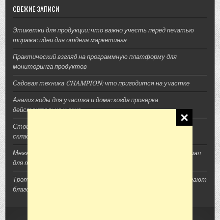
СВЕЖИЕ ЗАПИСИ
Этикетки для продукции: что важно учесть перед печатью
тиража: идеи для отдела маркетинга
Практический взгляд на программную платформу для
мониторинга продуктов
Садовая техника CHAMPION: что пригодится на участке
Анализ воды для участка и дома: когда проверка
действительно нужна
Стоимость архитектурной 3D-визуализации: из чего
складывается смета проекта
Межвенцовый утеплитель Политерм: как выбрать материал
для теплого деревянного дома
Тротуарная плитка, шпалы и утяжелители: как ЖБИ помогают
благоустроить участок
Copyright © 2026 Сад Огород Дача