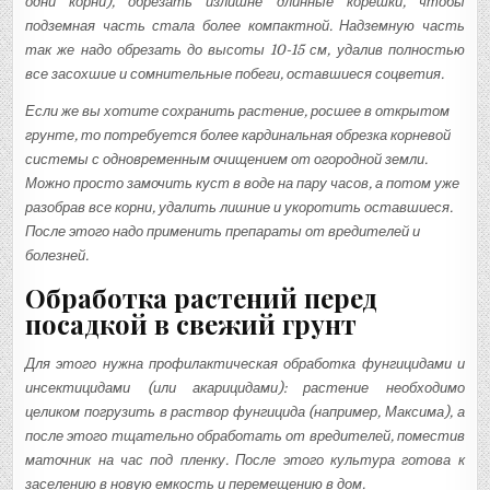
одни корни), обрезать излишне длинные корешки, чтобы
подземная часть стала более компактной. Надземную часть
так же надо обрезать до высоты 10-15 см, удалив полностью
все засохшие и сомнительные побеги, оставшиеся соцветия.
Если же вы хотите сохранить растение, росшее в открытом
грунте, то потребуется более кардинальная обрезка корневой
системы с одновременным очищением от огородной земли.
Можно просто замочить куст в воде на пару часов, а потом уже
разобрав все корни, удалить лишние и укоротить оставшиеся.
После этого надо применить препараты от вредителей и
болезней.
Обработка растений перед
посадкой в свежий грунт
Для этого нужна профилактическая обработка фунгицидами и
инсектицидами (или акарицидами): растение необходимо
целиком погрузить в раствор фунгицида (например, Максима), а
после этого тщательно обработать от вредителей, поместив
маточник на час под пленку. После этого культура готова к
заселению в новую емкость и перемещению в дом.