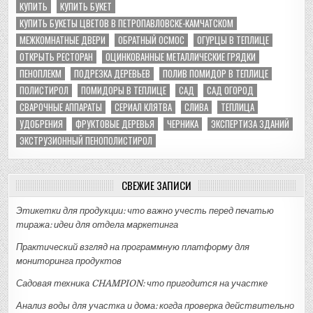
КУПИТЬ
КУПИТЬ БУКЕТ
КУПИТЬ БУКЕТЫ ЦВЕТОВ В ПЕТРОПАВЛОВСКЕ-КАМЧАТСКОМ
МЕЖКОМНАТНЫЕ ДВЕРИ
ОБРАТНЫЙ ОСМОС
ОГУРЦЫ В ТЕПЛИЦЕ
ОТКРЫТЬ РЕСТОРАН
ОЦИНКОВАННЫЕ МЕТАЛЛИЧЕСКИЕ ГРЯДКИ
ПЕНОПЛЕКМ
ПОДРЕЗКА ДЕРЕВЬЕВ
ПОЛИВ ПОМИДОР В ТЕПЛИЦЕ
ПОЛИСТИРОЛ
ПОМИДОРЫ В ТЕПЛИЦЕ
САД
САД ОГОРОД
СВАРОЧНЫЕ АППАРАТЫ
СЕРИАЛ КЛЯТВА
СЛИВА
ТЕПЛИЦА
УДОБРЕНИЯ
ФРУКТОВЫЕ ДЕРЕВЬЯ
ЧЕРНИКА
ЭКСПЕРТИЗА ЗДАНИЙ
ЭКСТРУЗИОННЫЙ ПЕНОПОЛИСТИРОЛ
СВЕЖИЕ ЗАПИСИ
Этикетки для продукции: что важно учесть перед печатью
тиража: идеи для отдела маркетинга
Практический взгляд на программную платформу для
мониторинга продуктов
Садовая техника CHAMPION: что пригодится на участке
Анализ воды для участка и дома: когда проверка действительно