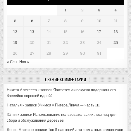
1
2
3
4
5
6
7
8
9
10
11
12
13
14
15
16
17
18
19
20
21
22
23
24
25
26
27
28
29
30
31
« Сен
Ноя »
СВЕЖИЕ КОММЕНТАРИИ
Никита Алексеев
к записи
Является ли покупка подержанного
бассейна хорошей идеей?
Наталья
к записи
Учимся у Питера Линча — часть III
Юлия
к записи
Использование пользовательских лестниц для
сбора и обслуживания деревьев
Денис Маркин
к записи
Топ 5 растений для комнатных садовников