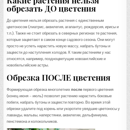
Какие растения нельзя
обрезать ДО цветения
До цветения нельзя обрезать растения с единственным
цветоносом (лиатрис, аквилегия, агапантус, рождерсия, ирисы и
т.п.). Также не стоит обрезать в северных регионах те растения,
которые зацветают в самом конце садового сезона. Они могут
просто не успеть нарастить новую массу, набрать бутоны и
зацвести до наступления холодов. К таким растениям у нас
относятся, например, поздноцветущие новоанглийские и
новобельгийские астры.
Обрезка ПОСЛЕ цветения
Формирующая обрезка многолетних
после
первого цветения
(конец-июня – июль) позволит растению нарастить боковые
побеги, набрать бутоны и зацвести повторно. Во время этой
обрезки удалите под корень или укоротите увядшие цветоносы у
лаванды, мальвы, наперстянки, аквилегии, дельфиниума,
пенстемона и колокольчиков.