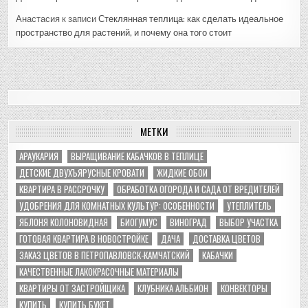
Анастасия
к записи
Стеклянная теплица: как сделать идеальное
пространство для растений, и почему она того стоит
МЕТКИ
АРАУКАРИЯ
ВЫРАЩИВАНИЕ КАБАЧКОВ В ТЕПЛИЦЕ
ДЕТСКИЕ ДВУХЪЯРУСНЫЕ КРОВАТИ
ЖИДКИЕ ОБОИ
КВАРТИРА В РАССРОЧКУ
ОБРАБОТКА ОГОРОДА И САДА ОТ ВРЕДИТЕЛЕЙ
УДОБРЕНИЯ ДЛЯ КОМНАТНЫХ КУЛЬТУР: ОСОБЕННОСТИ
УТЕПЛИТЕЛЬ
ЯБЛОНЯ КОЛОНОВИДНАЯ
БИОГУМУС
ВИНОГРАД
ВЫБОР УЧАСТКА
ГОТОВАЯ КВАРТИРА В НОВОСТРОЙКЕ
ДАЧА
ДОСТАВКА ЦВЕТОВ
ЗАКАЗ ЦВЕТОВ В ПЕТРОПАВЛОВСК-КАМЧАТСКИЙ
КАБАЧКИ
КАЧЕСТВЕННЫЕ ЛАКОКРАСОЧНЫЕ МАТЕРИАЛЫ
КВАРТИРЫ ОТ ЗАСТРОЙЩИКА
КЛУБНИКА АЛЬБИОН
КОНВЕКТОРЫ
КУПИТЬ
КУПИТЬ БУКЕТ