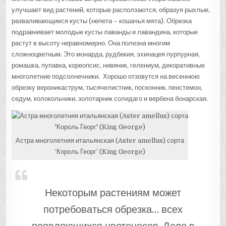
улучшает вид растений, которые расползаются, образуя рыхлые,
разваливающиеся кусты (непета – кошачья мята). Обрезка
подравнивает молодые кусты лаванды и лавандина, которые
растут в высоту неравномерно. Она полезна многим
сложноцветным. Это монарда, рудбекия, эхинацея пурпурная,
ромашка, пупавка, кореопсис, нивяник, гелениум, декоративные
многолетние подсолнечники. Хорошо отзовутся на весеннюю
обрезку вероникаструм, тысячелистник, посконник, пенстемон,
седум, колокольчики, золотарник солидаго и вербена бонарская.
Астра многолетняя итальянская (Aster amellus) сорта
‘Король Георг’ (King George)
Некоторым растениям может
потребоваться обрезка… всех