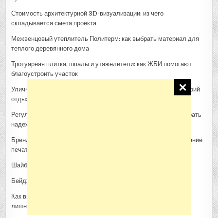
Стоимость архитектурной 3D-визуализации: из чего
складывается смета проекта
Межвенцовый утеплитель Политерм: как выбрать материал для
теплого деревянного дома
Тротуарная плитка, шпалы и утяжелители: как ЖБИ помогают
благоустроить участок
Уличная кухня в саду: как выбрать место, материалы и сценарий
отдыха
Регулирующая арматура для инженерных систем: как подобрать
надежное решение
Брендирование кафе и ресторанов: эффективное использование
печатной посуды
Шайба регулировочная: маленькая деталь — большое дело
Бейджи и ланьярды для мероприятий: чек-лист подготовки
Как выбирать товары для животных: разумно, удобно и без
лишних трат