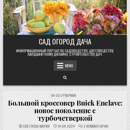
Skip
to
content
САД ОГОРОД ДАЧА
ИНФОРМАЦИОННЫЙ ПОРТАЛ ПО САДОВОДСТВУ, ЦВЕТОВОДСТВУ,
ЛАНДШАФТНОМУ ДИЗАЙНУ, СТРОИТЕЛЬСТВУ ДАЧ.
MENU
POSTED
БЕЗ РУБРИКИ
IN
Большой кроссовер Buick Enclave:
новое поколение с
турбочетверкой
К
СВЕТЛОВА МАРИЯ
14.04.2024
2 КОММЕНТАРИЯ
ЗАПИСИ