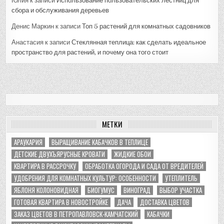
Юлия
к записи
Использование пользовательских лестниц для
сбора и обслуживания деревьев
Денис Маркин
к записи
Топ 5 растений для комнатных садовников
Анастасия
к записи
Стеклянная теплица: как сделать идеальное
пространство для растений, и почему она того стоит
МЕТКИ
АРАУКАРИЯ
ВЫРАЩИВАНИЕ КАБАЧКОВ В ТЕПЛИЦЕ
ДЕТСКИЕ ДВУХЪЯРУСНЫЕ КРОВАТИ
ЖИДКИЕ ОБОИ
КВАРТИРА В РАССРОЧКУ
ОБРАБОТКА ОГОРОДА И САДА ОТ ВРЕДИТЕЛЕЙ
УДОБРЕНИЯ ДЛЯ КОМНАТНЫХ КУЛЬТУР: ОСОБЕННОСТИ
УТЕПЛИТЕЛЬ
ЯБЛОНЯ КОЛОНОВИДНАЯ
БИОГУМУС
ВИНОГРАД
ВЫБОР УЧАСТКА
ГОТОВАЯ КВАРТИРА В НОВОСТРОЙКЕ
ДАЧА
ДОСТАВКА ЦВЕТОВ
ЗАКАЗ ЦВЕТОВ В ПЕТРОПАВЛОВСК-КАМЧАТСКИЙ
КАБАЧКИ