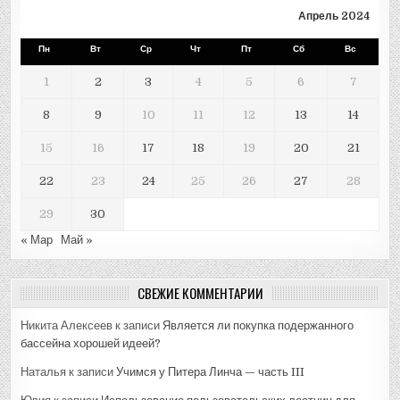
Апрель 2024
Пн
Вт
Ср
Чт
Пт
Сб
Вс
1
2
3
4
5
6
7
8
9
10
11
12
13
14
15
16
17
18
19
20
21
22
23
24
25
26
27
28
29
30
« Мар
Май »
СВЕЖИЕ КОММЕНТАРИИ
Никита Алексеев
к записи
Является ли покупка подержанного
бассейна хорошей идеей?
Наталья
к записи
Учимся у Питера Линча — часть III