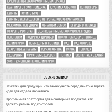
КАЧЕСТВЕННЫЕ ЛАКОКРАСОЧНЫЕ МАТЕРИАЛЫ
КВАРТИРЫ ОТ ЗАСТРОЙЩИКА
КЛУБНИКА АЛЬБИОН
КОНВЕКТОРЫ
КУПИТЬ
КУПИТЬ БУКЕТ
КУПИТЬ БУКЕТЫ ЦВЕТОВ В ПЕТРОПАВЛОВСКЕ-КАМЧАТСКОМ
МЕЖКОМНАТНЫЕ ДВЕРИ
ОБРАТНЫЙ ОСМОС
ОГУРЦЫ В ТЕПЛИЦЕ
ОТКРЫТЬ РЕСТОРАН
ОЦИНКОВАННЫЕ МЕТАЛЛИЧЕСКИЕ ГРЯДКИ
ПЕНОПЛЕКМ
ПОДРЕЗКА ДЕРЕВЬЕВ
ПОЛИВ ПОМИДОР В ТЕПЛИЦЕ
ПОЛИСТИРОЛ
ПОМИДОРЫ В ТЕПЛИЦЕ
САД
САД ОГОРОД
СВАРОЧНЫЕ АППАРАТЫ
СЕРИАЛ КЛЯТВА
СЛИВА
ТЕПЛИЦА
УДОБРЕНИЯ
ФРУКТОВЫЕ ДЕРЕВЬЯ
ЧЕРНИКА
ЭКСПЕРТИЗА ЗДАНИЙ
ЭКСТРУЗИОННЫЙ ПЕНОПОЛИСТИРОЛ
СВЕЖИЕ ЗАПИСИ
Этикетки для продукции: что важно учесть перед печатью тиража:
идеи для отдела маркетинга
Программная платформа для мониторинга продуктов: как
держать релизы под контролем