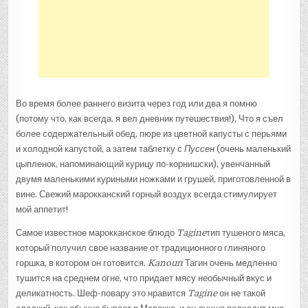
Во время более раннего визита через год или два я помню
(потому что, как всегда, я вел дневник путешествия!), Что я съел
более содержательный обед, пюре из цветной капусты с перьями
и холодной капустой, а затем таблетку с
Пуссен
(очень маленький
цыпленок, напоминающий курицу по-корнишски), увенчанный
двумя маленькими куриными ножками и грушей, приготовленной в
вине. Свежий марокканский горный воздух всегда стимулирует
мой аппетит!
Самое известное марокканское блюдо
Tagine
тип тушеного мяса,
который получил свое название от традиционного глиняного
горшка, в котором он готовится.
Kanoun
Тагин очень медленно
тушится на среднем огне, что придает мясу необычный вкус и
деликатность. Шеф-повару это нравится
Tagine
он не такой