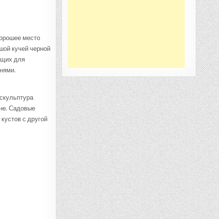
хорошее место
ьшой кучей черной
ящих для
нями.
 скульптура
вне. Садовые
кустов с другой