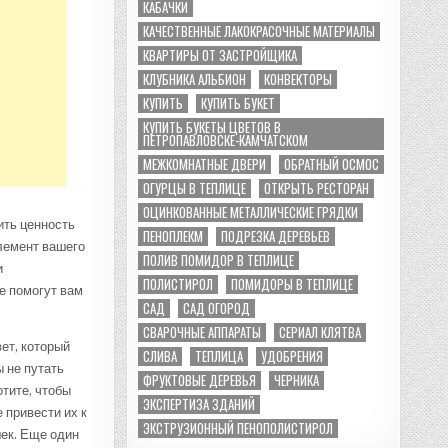
КАБАЧКИ
КАЧЕСТВЕННЫЕ ЛАКОКРАСОЧНЫЕ МАТЕРИАЛЫ
КВАРТИРЫ ОТ ЗАСТРОЙЩИКА
КЛУБНИКА АЛЬБИОН
КОНВЕКТОРЫ
КУПИТЬ
КУПИТЬ БУКЕТ
КУПИТЬ БУКЕТЫ ЦВЕТОВ В
ПЕТРОПАВЛОВСКЕ-КАМЧАТСКОМ
МЕЖКОМНАТНЫЕ ДВЕРИ
ОБРАТНЫЙ ОСМОС
ОГУРЦЫ В ТЕПЛИЦЕ
ОТКРЫТЬ РЕСТОРАН
ОЦИНКОВАННЫЕ МЕТАЛЛИЧЕСКИЕ ГРЯДКИ
ить ценность
ПЕНОПЛЕКМ
ПОДРЕЗКА ДЕРЕВЬЕВ
лемент вашего
ПОЛИВ ПОМИДОР В ТЕПЛИЦЕ
и
ПОЛИСТИРОЛ
ПОМИДОРЫ В ТЕПЛИЦЕ
е помогут вам
САД
САД ОГОРОД
СВАРОЧНЫЕ АППАРАТЫ
СЕРИАЛ КЛЯТВА
ет, который
СЛИВА
ТЕПЛИЦА
УДОБРЕНИЯ
ы не путать
ФРУКТОВЫЕ ДЕРЕВЬЯ
ЧЕРНИКА
отите, чтобы
ЭКСПЕРТИЗА ЗДАНИЙ
 привести их к
ЭКСТРУЗИОННЫЙ ПЕНОПОЛИСТИРОЛ
ек. Еще один