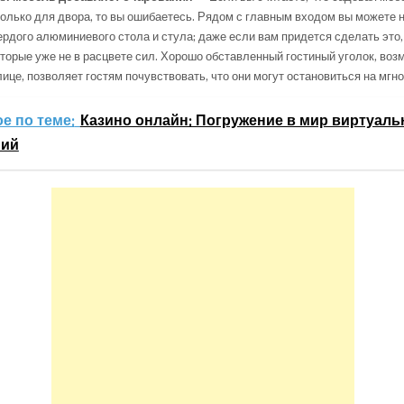
олько для двора, то вы ошибаетесь. Рядом с главным входом вы можете 
ердого алюминиевого стола и стула; даже если вам придется сделать это
оторые уже не в расцвете сил. Хорошо обставленный гостиный уголок, воз
ице, позволяет гостям почувствовать, что они могут остановиться на мгно
е по теме:
Казино онлайн: Погружение в мир виртуал
ний