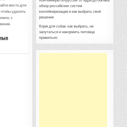
Контейнеры по‑русски: от ядра до облака:
найти место для
обзор российских систем
, чтобы удалить
контейнеризации и как выбрать своё
решение
можно, с
вение.
Корм для собак: как выбрать, не
запутаться и накормить питомца
ьных
правильно