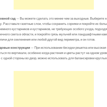
ровной сад
— Вы можете сделать это менее чем за выходные. Выберите 
лу. Расставьте газетные слои, чтобы сохранить сорняки и покройте их бол
 немного кустарников и кустарников, не требующих особого ухода, подход
ечного света в области, и покройте грязь мульчей или ландшафтными кам
пичи для озеленения или любой другой вид периметра, и он готов.
адовые конструкции
— При использовании беседки решетка или высокая
ться по вертикали, особенно когда растения и цветы растут на одном уро
 с одной стороны во двор, можно использовать для балансировки круглых 