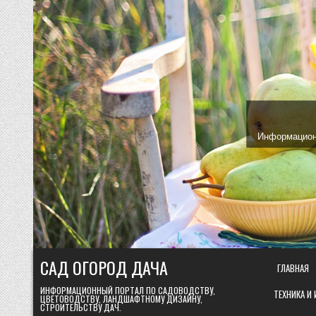
Skip
to
content
Информационн
САД ОГОРОД ДАЧА
ГЛАВНАЯ
ИНФОРМАЦИОННЫЙ ПОРТАЛ ПО САДОВОДСТВУ,
ТЕХНИКА И
ЦВЕТОВОДСТВУ, ЛАНДШАФТНОМУ ДИЗАЙНУ,
СТРОИТЕЛЬСТВУ ДАЧ.