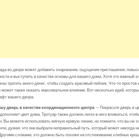
ада во дворе может добавить очарование, ощущение приглашения, повыс
ости и выступить в качестве основы для вашего дома. Хотя это важный э
жны тратить много денег, чтобы создать красивый пейзаж. Что-то простое 
может также оказать максимальное влияние. Вот несколько идей, которы
афт вашего двора.
шу дверь в качестве координационного центра —
Покрасьте дверь в цв
 дополняет цвет дома. Тротуар также должен легко в него вливаться, чтоб
и. Вы можете использовать мягкую кривую линию, но помните, что вы не х
или, думая, что они выбрали неправильный путь, который может никогда не
Другими словами, это должно быть похоже на отслеживание хлебных крош