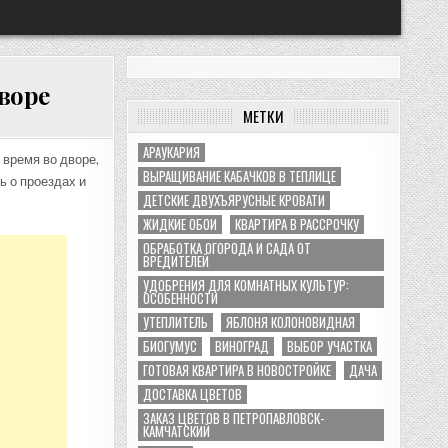
воре
МЕТКИ
АРАУКАРИЯ
 время во дворе,
ВЫРАЩИВАНИЕ КАБАЧКОВ В ТЕПЛИЦЕ
ь о проездах и
ДЕТСКИЕ ДВУХЪЯРУСНЫЕ КРОВАТИ
ЖИДКИЕ ОБОИ
КВАРТИРА В РАССРОЧКУ
ОБРАБОТКА ОГОРОДА И САДА ОТ
ВРЕДИТЕЛЕЙ
УДОБРЕНИЯ ДЛЯ КОМНАТНЫХ КУЛЬТУР:
ОСОБЕННОСТИ
УТЕПЛИТЕЛЬ
ЯБЛОНЯ КОЛОНОВИДНАЯ
БИОГУМУС
ВИНОГРАД
ВЫБОР УЧАСТКА
ГОТОВАЯ КВАРТИРА В НОВОСТРОЙКЕ
ДАЧА
ДОСТАВКА ЦВЕТОВ
ЗАКАЗ ЦВЕТОВ В ПЕТРОПАВЛОВСК-
КАМЧАТСКИЙ