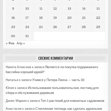
9
10
11
12
13
14
15
16
17
18
19
20
21
22
23
24
25
26
27
28
29
30
31
« Фев
Апр »
СВЕЖИЕ КОММЕНТАРИИ
Никита Алексеев
к записи
Является ли покупка подержанного
бассейна хорошей идеей?
Наталья
к записи
Учимся у Питера Линча — часть III
Юлия
к записи
Использование пользовательских лестниц для
сбора и обслуживания деревьев
Денис Маркин
к записи
Топ 5 растений для комнатных садовников
Анастасия
к записи
Стеклянная теплица: как сделать идеальное