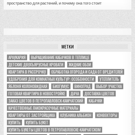
пространство для растений, и почему она того стоит
МЕТКИ
АРАУКАРИЯ
ВЫРАЩИВАНИЕ КАБАЧКОВ В ТЕПЛИЦЕ
ДЕТСКИЕ ДВУХЪЯРУСНЫЕ КРОВАТИ
ЖИДКИЕ ОБОИ
КВАРТИРА В РАССРОЧКУ
ОБРАБОТКА ОГОРОДА И САДА ОТ ВРЕДИТЕЛЕЙ
УДОБРЕНИЯ ДЛЯ КОМНАТНЫХ КУЛЬТУР: ОСОБЕННОСТИ
УТЕПЛИТЕЛЬ
ЯБЛОНЯ КОЛОНОВИДНАЯ
БИОГУМУС
ВИНОГРАД
ВЫБОР УЧАСТКА
ГОТОВАЯ КВАРТИРА В НОВОСТРОЙКЕ
ДАЧА
ДОСТАВКА ЦВЕТОВ
ЗАКАЗ ЦВЕТОВ В ПЕТРОПАВЛОВСК-КАМЧАТСКИЙ
КАБАЧКИ
КАЧЕСТВЕННЫЕ ЛАКОКРАСОЧНЫЕ МАТЕРИАЛЫ
КВАРТИРЫ ОТ ЗАСТРОЙЩИКА
КЛУБНИКА АЛЬБИОН
КОНВЕКТОРЫ
КУПИТЬ
КУПИТЬ БУКЕТ
КУПИТЬ БУКЕТЫ ЦВЕТОВ В ПЕТРОПАВЛОВСКЕ-КАМЧАТСКОМ