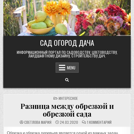
Skip
to
content
САД ОГОРОД ДАЧА
ИНФОРМАЦИОННЫЙ ПОРТАЛ ПО САДОВОДСТВУ, ЦВЕТОВОДСТВУ,
ЛАНДШАФТНОМУ ДИЗАЙНУ, СТРОИТЕЛЬСТВУ ДАЧ.
MENU
POSTED
ИНТЕРЕСНОЕ
IN
Разница между обрезкой и
обрезкой сада
К
СВЕТЛОВА МАРИЯ
24.03.2020
1 КОММЕНТАРИЙ
ЗАПИСИ
РАЗНИЦА
МЕЖДУ
Обрезка и обрезка деревьев является одной из важных задач,