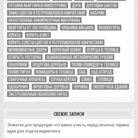
ГОТОВАЯ КВАРТИРА В НОВОСТРОЙКЕ
ДАЧА
ДОСТАВКА ЦВЕТОВ
ЗАКАЗ ЦВЕТОВ В ПЕТРОПАВЛОВСК-КАМЧАТСКИЙ
КАБАЧКИ
КАЧЕСТВЕННЫЕ ЛАКОКРАСОЧНЫЕ МАТЕРИАЛЫ
КВАРТИРЫ ОТ ЗАСТРОЙЩИКА
КЛУБНИКА АЛЬБИОН
КОНВЕКТОРЫ
КУПИТЬ
КУПИТЬ БУКЕТ
КУПИТЬ БУКЕТЫ ЦВЕТОВ В ПЕТРОПАВЛОВСКЕ-КАМЧАТСКОМ
МЕЖКОМНАТНЫЕ ДВЕРИ
ОБРАТНЫЙ ОСМОС
ОГУРЦЫ В ТЕПЛИЦЕ
ОТКРЫТЬ РЕСТОРАН
ОЦИНКОВАННЫЕ МЕТАЛЛИЧЕСКИЕ ГРЯДКИ
ПЕНОПЛЕКМ
ПОДРЕЗКА ДЕРЕВЬЕВ
ПОЛИВ ПОМИДОР В ТЕПЛИЦЕ
ПОЛИСТИРОЛ
ПОМИДОРЫ В ТЕПЛИЦЕ
САД
САД ОГОРОД
СВАРОЧНЫЕ АППАРАТЫ
СЕРИАЛ КЛЯТВА
СЛИВА
ТЕПЛИЦА
УДОБРЕНИЯ
ФРУКТОВЫЕ ДЕРЕВЬЯ
ЧЕРНИКА
ЭКСПЕРТИЗА ЗДАНИЙ
ЭКСТРУЗИОННЫЙ ПЕНОПОЛИСТИРОЛ
СВЕЖИЕ ЗАПИСИ
Этикетки для продукции: что важно учесть перед печатью тиража:
идеи для отдела маркетинга