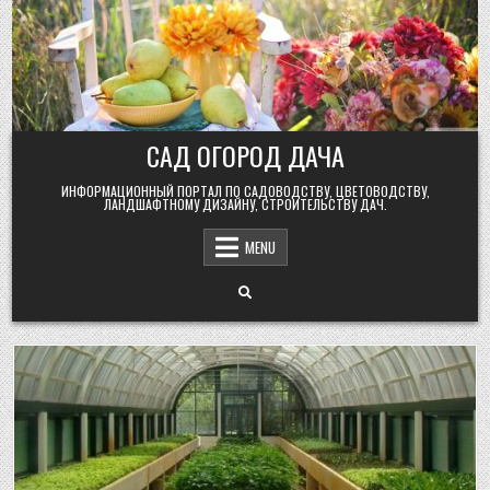
Skip
to
content
САД ОГОРОД ДАЧА
ИНФОРМАЦИОННЫЙ ПОРТАЛ ПО САДОВОДСТВУ, ЦВЕТОВОДСТВУ,
ЛАНДШАФТНОМУ ДИЗАЙНУ, СТРОИТЕЛЬСТВУ ДАЧ.
MENU