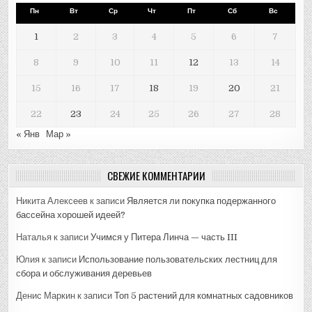
Пн
Вт
Ср
Чт
Пт
Сб
Вс
1
2
3
4
5
6
7
8
9
10
11
12
13
14
15
16
17
18
19
20
21
22
23
24
25
26
27
28
« Янв
Мар »
СВЕЖИЕ КОММЕНТАРИИ
Никита Алексеев
к записи
Является ли покупка подержанного
бассейна хорошей идеей?
Наталья
к записи
Учимся у Питера Линча — часть III
Юлия
к записи
Использование пользовательских лестниц для
сбора и обслуживания деревьев
Денис Маркин
к записи
Топ 5 растений для комнатных садовников