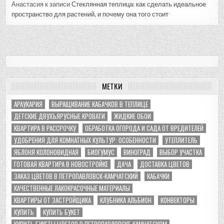
Анастасия
к записи
Стеклянная теплица: как сделать идеальное
пространство для растений, и почему она того стоит
МЕТКИ
АРАУКАРИЯ
ВЫРАЩИВАНИЕ КАБАЧКОВ В ТЕПЛИЦЕ
ДЕТСКИЕ ДВУХЪЯРУСНЫЕ КРОВАТИ
ЖИДКИЕ ОБОИ
КВАРТИРА В РАССРОЧКУ
ОБРАБОТКА ОГОРОДА И САДА ОТ ВРЕДИТЕЛЕЙ
УДОБРЕНИЯ ДЛЯ КОМНАТНЫХ КУЛЬТУР: ОСОБЕННОСТИ
УТЕПЛИТЕЛЬ
ЯБЛОНЯ КОЛОНОВИДНАЯ
БИОГУМУС
ВИНОГРАД
ВЫБОР УЧАСТКА
ГОТОВАЯ КВАРТИРА В НОВОСТРОЙКЕ
ДАЧА
ДОСТАВКА ЦВЕТОВ
ЗАКАЗ ЦВЕТОВ В ПЕТРОПАВЛОВСК-КАМЧАТСКИЙ
КАБАЧКИ
КАЧЕСТВЕННЫЕ ЛАКОКРАСОЧНЫЕ МАТЕРИАЛЫ
КВАРТИРЫ ОТ ЗАСТРОЙЩИКА
КЛУБНИКА АЛЬБИОН
КОНВЕКТОРЫ
КУПИТЬ
КУПИТЬ БУКЕТ
КУПИТЬ БУКЕТЫ ЦВЕТОВ В ПЕТРОПАВЛОВСКЕ-КАМЧАТСКОМ