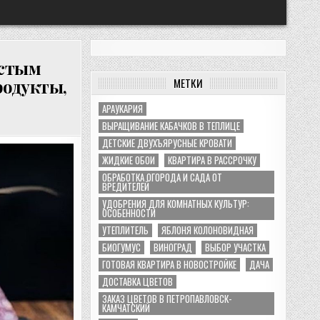
истым
родукты,
МЕТКИ
АРАУКАРИЯ
ВЫРАЩИВАНИЕ КАБАЧКОВ В ТЕПЛИЦЕ
ДЕТСКИЕ ДВУХЪЯРУСНЫЕ КРОВАТИ
ЖИДКИЕ ОБОИ
КВАРТИРА В РАССРОЧКУ
ОБРАБОТКА ОГОРОДА И САДА ОТ
ВРЕДИТЕЛЕЙ
УДОБРЕНИЯ ДЛЯ КОМНАТНЫХ КУЛЬТУР:
ОСОБЕННОСТИ
УТЕПЛИТЕЛЬ
ЯБЛОНЯ КОЛОНОВИДНАЯ
БИОГУМУС
ВИНОГРАД
ВЫБОР УЧАСТКА
ГОТОВАЯ КВАРТИРА В НОВОСТРОЙКЕ
ДАЧА
ДОСТАВКА ЦВЕТОВ
ЗАКАЗ ЦВЕТОВ В ПЕТРОПАВЛОВСК-
КАМЧАТСКИЙ