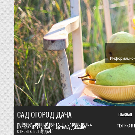
Skip
to
content
Информационн
САД ОГОРОД ДАЧА
ГЛАВНАЯ
ИНФОРМАЦИОННЫЙ ПОРТАЛ ПО САДОВОДСТВУ,
ТЕХНИКА И
ЦВЕТОВОДСТВУ, ЛАНДШАФТНОМУ ДИЗАЙНУ,
СТРОИТЕЛЬСТВУ ДАЧ.