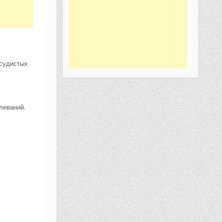
осудистых
леваний.