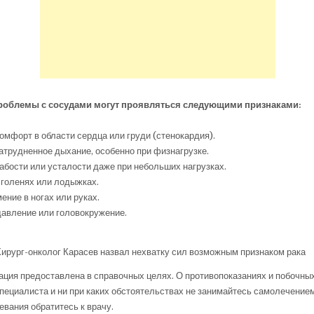
проблемы с сосудами могут проявляться следующими признаками:
комфорт в области сердца или груди (стенокардия).
атрудненное дыхание, особенно при физнагрузке.
бости или усталости даже при небольших нагрузках.
, голенях или лодыжках.
ение в ногах или руках.
давление или головокружение.
Хирург-онколог Карасев назвал нехватку сил возможным признаком рака
ия предоставлена в справочных целях. О противопоказаниях и побочны
пециалиста и ни при каких обстоятельствах не занимайтесь самолечение
евания обратитесь к врачу.