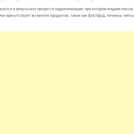
уются в результате процесса гидрогенизации, при котором жидкие масла
ни присутствуют во многих продуктах, таких как фастфуд, печенье, чипсы