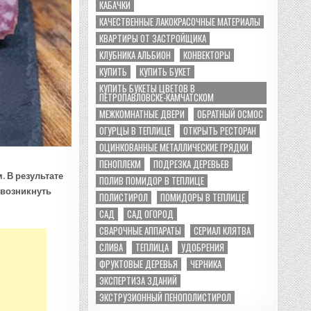
КАБАЧКИ
КАЧЕСТВЕННЫЕ ЛАКОКРАСОЧНЫЕ МАТЕРИАЛЫ
КВАРТИРЫ ОТ ЗАСТРОЙЩИКА
КЛУБНИКА АЛЬБИОН
КОНВЕКТОРЫ
КУПИТЬ
КУПИТЬ БУКЕТ
КУПИТЬ БУКЕТЫ ЦВЕТОВ В
ПЕТРОПАВЛОВСКЕ-КАМЧАТСКОМ
МЕЖКОМНАТНЫЕ ДВЕРИ
ОБРАТНЫЙ ОСМОС
ОГУРЦЫ В ТЕПЛИЦЕ
ОТКРЫТЬ РЕСТОРАН
ОЦИНКОВАННЫЕ МЕТАЛЛИЧЕСКИЕ ГРЯДКИ
ПЕНОПЛЕКМ
ПОДРЕЗКА ДЕРЕВЬЕВ
 В результате
ПОЛИВ ПОМИДОР В ТЕПЛИЦЕ
 возникнуть
ПОЛИСТИРОЛ
ПОМИДОРЫ В ТЕПЛИЦЕ
САД
САД ОГОРОД
СВАРОЧНЫЕ АППАРАТЫ
СЕРИАЛ КЛЯТВА
СЛИВА
ТЕПЛИЦА
УДОБРЕНИЯ
ФРУКТОВЫЕ ДЕРЕВЬЯ
ЧЕРНИКА
ЭКСПЕРТИЗА ЗДАНИЙ
ЭКСТРУЗИОННЫЙ ПЕНОПОЛИСТИРОЛ