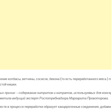
ение колбасы, ветчины, сосисок, бекона (то есть переработанного мяса ) 
стой кишки.
ных причин – содержание нитритов и нитратов, используемых для консе
метила
ведущий эксперт Роспотребнадзора Маргарита Провоторова.
еств в процессе переработки образует канцерогенные соединения, добави