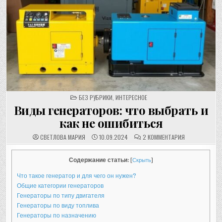
POSTED
БЕЗ РУБРИКИ
,
ИНТЕРЕСНОЕ
IN
Виды генераторов: что выбрать и
как не ошибиться
К
СВЕТЛОВА МАРИЯ
10.09.2024
2 КОММЕНТАРИЯ
ЗАПИСИ
ВИДЫ
ГЕНЕРАТОРОВ:
ЧТО
Содержание статьи:
[
Скрыть
]
ВЫБРАТЬ
И
Что такое генератор и для чего он нужен?
КАК
НЕ
Общие категории генераторов
ОШИБИТЬСЯ
Генераторы по типу двигателя
Генераторы по виду топлива
Генераторы по назначению