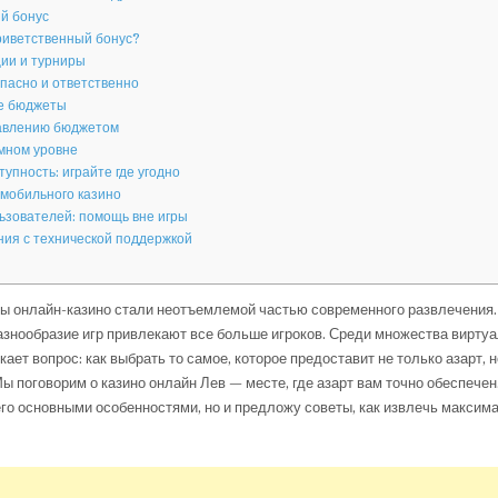
й бонус
риветственный бонус?
ции и турниры
опасно и ответственно
е бюджеты
авлению бюджетом
мном уровне
упность: играйте где угодно
мобильного казино
ьзователей: помощь вне игры
ия с технической поддержкой
ы онлайн-казино стали неотъемлемой частью современного развлечения.
азнообразие игр привлекают все больше игроков. Среди множества вирту
ает вопрос: как выбрать то самое, которое предоставит не только азарт, н
ы поговорим о казино онлайн Лев — месте, где азарт вам точно обеспече
его основными особенностями, но и предложу советы, как извлечь максим