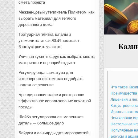
смета проекта
Межвенцовый утеплитель Политерм: как
выбрать материал для теплого
деревянного дома
Тротуарная плитка, шпалы и
утяжелители: как ЖБИ помогают
Кази
благоустроить участок
Уличная кухня в саду: как выбрать место,
материалы и сценарий отдыха
Регулирующая арматура для
инженерных систем: как подобрать
надежное решение
Что такое Кази
Преимущества 
Брендирование кафе и ресторанов:
Лицензия и лег
эффективное использование печатной
Как устроено к
посуды
Игровые автом
Шайба регулировочная: маленькая
Чем хороши иг
деталь — большое дело
Настольные иг
Популярные на
Бейджи и ланьярды для мероприятий:
Бонусы и акции: