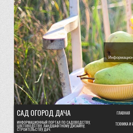
Skip
to
content
Информационн
САД ОГОРОД ДАЧА
ГЛАВНАЯ
ИНФОРМАЦИОННЫЙ ПОРТАЛ ПО САДОВОДСТВУ,
ТЕХНИКА И
ЦВЕТОВОДСТВУ, ЛАНДШАФТНОМУ ДИЗАЙНУ,
СТРОИТЕЛЬСТВУ ДАЧ.