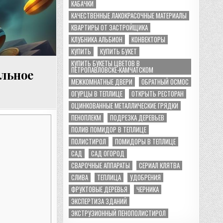
КАБАЧКИ
КАЧЕСТВЕННЫЕ ЛАКОКРАСОЧНЫЕ МАТЕРИАЛЫ
КВАРТИРЫ ОТ ЗАСТРОЙЩИКА
КЛУБНИКА АЛЬБИОН
КОНВЕКТОРЫ
КУПИТЬ
КУПИТЬ БУКЕТ
КУПИТЬ БУКЕТЫ ЦВЕТОВ В
ПЕТРОПАВЛОВСКЕ-КАМЧАТСКОМ
альное
МЕЖКОМНАТНЫЕ ДВЕРИ
ОБРАТНЫЙ ОСМОС
ОГУРЦЫ В ТЕПЛИЦЕ
ОТКРЫТЬ РЕСТОРАН
ОЦИНКОВАННЫЕ МЕТАЛЛИЧЕСКИЕ ГРЯДКИ
ПЕНОПЛЕКМ
ПОДРЕЗКА ДЕРЕВЬЕВ
ПОЛИВ ПОМИДОР В ТЕПЛИЦЕ
ПОЛИСТИРОЛ
ПОМИДОРЫ В ТЕПЛИЦЕ
САД
САД ОГОРОД
СВАРОЧНЫЕ АППАРАТЫ
СЕРИАЛ КЛЯТВА
СЛИВА
ТЕПЛИЦА
УДОБРЕНИЯ
ФРУКТОВЫЕ ДЕРЕВЬЯ
ЧЕРНИКА
ЭКСПЕРТИЗА ЗДАНИЙ
ЭКСТРУЗИОННЫЙ ПЕНОПОЛИСТИРОЛ