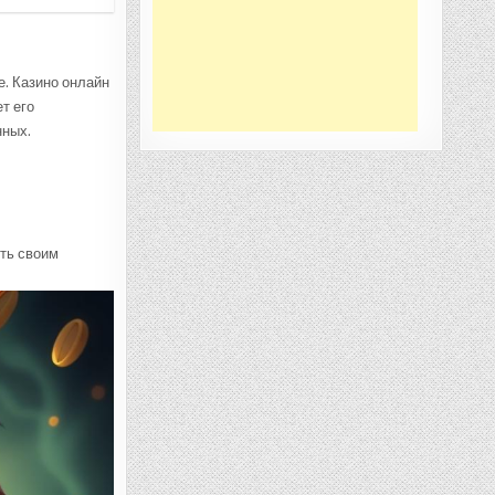
е. Казино онлайн
т его
нных.
ить своим