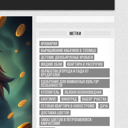
МЕТКИ
АРАУКАРИЯ
ВЫРАЩИВАНИЕ КАБАЧКОВ В ТЕПЛИЦЕ
ДЕТСКИЕ ДВУХЪЯРУСНЫЕ КРОВАТИ
ЖИДКИЕ ОБОИ
КВАРТИРА В РАССРОЧКУ
ОБРАБОТКА ОГОРОДА И САДА ОТ
ВРЕДИТЕЛЕЙ
УДОБРЕНИЯ ДЛЯ КОМНАТНЫХ КУЛЬТУР:
ОСОБЕННОСТИ
УТЕПЛИТЕЛЬ
ЯБЛОНЯ КОЛОНОВИДНАЯ
БИОГУМУС
ВИНОГРАД
ВЫБОР УЧАСТКА
ГОТОВАЯ КВАРТИРА В НОВОСТРОЙКЕ
ДАЧА
ДОСТАВКА ЦВЕТОВ
ЗАКАЗ ЦВЕТОВ В ПЕТРОПАВЛОВСК-
КАМЧАТСКИЙ