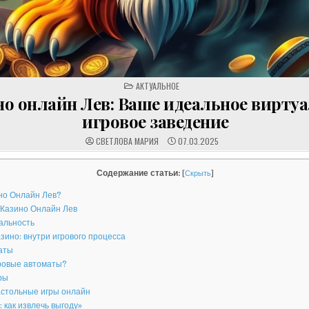
POSTED
АКТУАЛЬНОЕ
IN
но онлайн Лев: Ваше идеальное вирту
игровое заведение
СВЕТЛОВА МАРИЯ
07.03.2025
Содержание статьи:
[
Скрыть
]
но Онлайн Лев?
Казино Онлайн Лев
альность
азино: внутри игрового процесса
аты
ровые автоматы?
ры
стольные игры онлайн
 как извлечь выгоду»