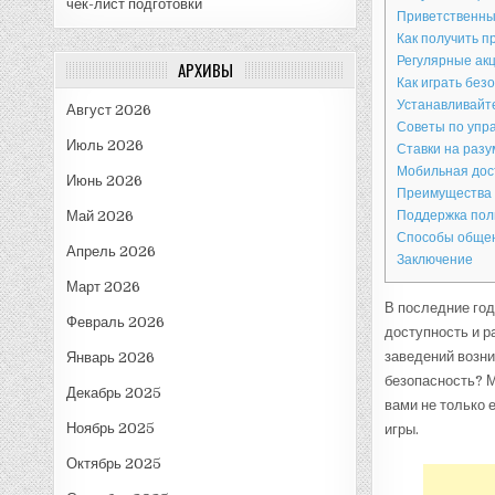
чек-лист подготовки
Приветственны
Как получить п
Регулярные ак
АРХИВЫ
Как играть без
Устанавливайт
Август 2026
Советы по упр
Июль 2026
Ставки на разу
Мобильная дост
Июнь 2026
Преимущества 
Май 2026
Поддержка пол
Способы общен
Апрель 2026
Заключение
Март 2026
В последние год
Февраль 2026
доступность и р
заведений возник
Январь 2026
безопасность? М
Декабрь 2025
вами не только 
Ноябрь 2025
игры.
Октябрь 2025