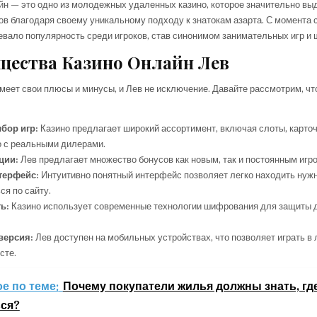
н — это одно из молодежных удаленных казино, которое значительно вы
ов благодаря своему уникальному подходу к знатокам азарта. С момента 
евало популярность среди игроков, став синонимом занимательных игр и
ества Казино Онлайн Лев
меет свои плюсы и минусы, и Лев не исключение. Давайте рассмотрим, чт
бор игр:
Казино предлагает широкий ассортимент, включая слоты, карточ
о с реальными дилерами.
ции:
Лев предлагает множество бонусов как новым, так и постоянным игро
терфейс:
Интуитивно понятный интерфейс позволяет легко находить нужн
ся по сайту.
ь:
Казино использует современные технологии шифрования для защиты 
версия:
Лев доступен на мобильных устройствах, что позволяет играть в
сте.
е по теме:
Почему покупатели жилья должны знать, гд
ся?