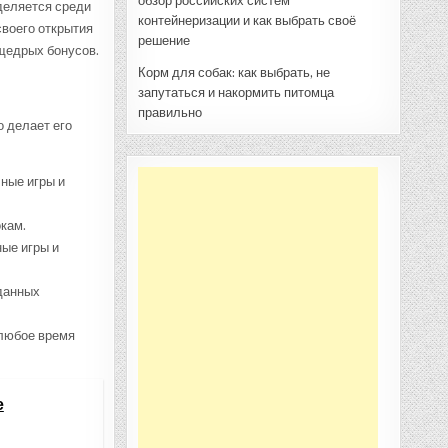
обзор российских систем
деляется среди
контейнеризации и как выбрать своё
своего открытия
решение
 щедрых бонусов.
Корм для собак: как выбрать, не
запутаться и накормить питомца
правильно
о делает его
ные игры и
кам.
ые игры и
данных
 любое время
е