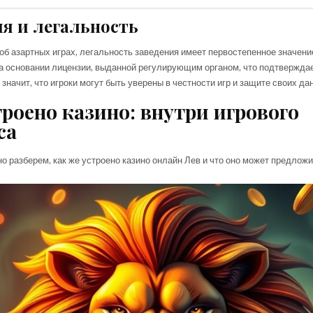
я и легальность
 об азартных играх, легальность заведения имеет первостепенное значени
а основании лицензии, выданной регулирующим органом, что подтверждае
значит, что игроки могут быть уверены в честности игр и защите своих да
троено казино: внутри игрового
са
о разберем, как же устроено казино онлайн Лев и что оно может предлож