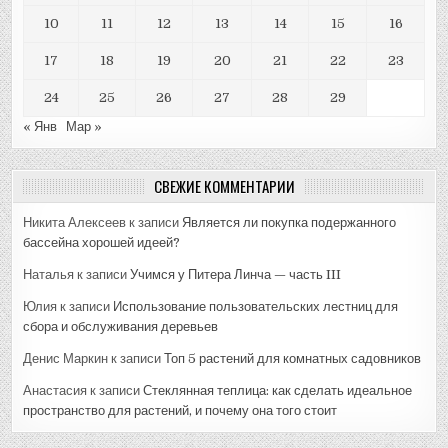
10
11
12
13
14
15
16
17
18
19
20
21
22
23
24
25
26
27
28
29
« Янв
Мар »
СВЕЖИЕ КОММЕНТАРИИ
Никита Алексеев
к записи
Является ли покупка подержанного
бассейна хорошей идеей?
Наталья
к записи
Учимся у Питера Линча — часть III
Юлия
к записи
Использование пользовательских лестниц для
сбора и обслуживания деревьев
Денис Маркин
к записи
Топ 5 растений для комнатных садовников
Анастасия
к записи
Стеклянная теплица: как сделать идеальное
пространство для растений, и почему она того стоит