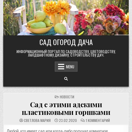
Skip
to
content
САД ОГОРОД ДАЧА
ИНФОРМАЦИОННЫЙ ПОРТАЛ ПО САДОВОДСТВУ, ЦВЕТОВОДСТВУ,
ЛАНДШАФТНОМУ ДИЗАЙНУ, СТРОИТЕЛЬСТВУ ДАЧ.
MENU
POSTED
НОВОСТИ
IN
Сад с этими адскими
пластиковыми горшками
К
СВЕТЛОВА МАРИЯ
23.02.2020
1 КОММЕНТАРИЙ
ЗАПИСИ
САД
С
Любой, кто имеет сад или когда-либо получал комнатное