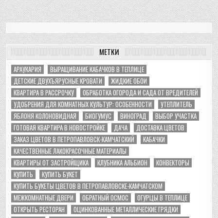
МЕТКИ
АРАУКАРИЯ
ВЫРАЩИВАНИЕ КАБАЧКОВ В ТЕПЛИЦЕ
ДЕТСКИЕ ДВУХЪЯРУСНЫЕ КРОВАТИ
ЖИДКИЕ ОБОИ
КВАРТИРА В РАССРОЧКУ
ОБРАБОТКА ОГОРОДА И САДА ОТ ВРЕДИТЕЛЕЙ
УДОБРЕНИЯ ДЛЯ КОМНАТНЫХ КУЛЬТУР: ОСОБЕННОСТИ
УТЕПЛИТЕЛЬ
ЯБЛОНЯ КОЛОНОВИДНАЯ
БИОГУМУС
ВИНОГРАД
ВЫБОР УЧАСТКА
ГОТОВАЯ КВАРТИРА В НОВОСТРОЙКЕ
ДАЧА
ДОСТАВКА ЦВЕТОВ
ЗАКАЗ ЦВЕТОВ В ПЕТРОПАВЛОВСК-КАМЧАТСКИЙ
КАБАЧКИ
КАЧЕСТВЕННЫЕ ЛАКОКРАСОЧНЫЕ МАТЕРИАЛЫ
КВАРТИРЫ ОТ ЗАСТРОЙЩИКА
КЛУБНИКА АЛЬБИОН
КОНВЕКТОРЫ
КУПИТЬ
КУПИТЬ БУКЕТ
КУПИТЬ БУКЕТЫ ЦВЕТОВ В ПЕТРОПАВЛОВСКЕ-КАМЧАТСКОМ
МЕЖКОМНАТНЫЕ ДВЕРИ
ОБРАТНЫЙ ОСМОС
ОГУРЦЫ В ТЕПЛИЦЕ
ОТКРЫТЬ РЕСТОРАН
ОЦИНКОВАННЫЕ МЕТАЛЛИЧЕСКИЕ ГРЯДКИ