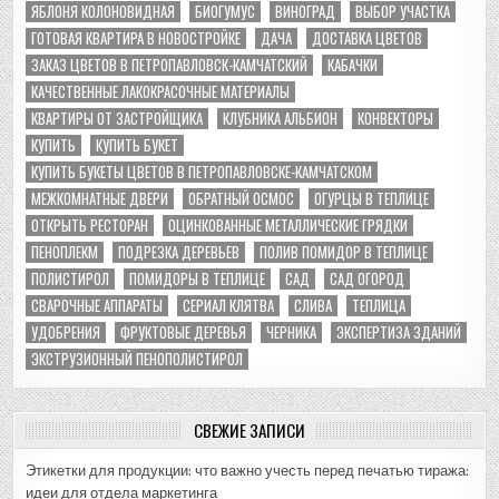
ЯБЛОНЯ КОЛОНОВИДНАЯ
БИОГУМУС
ВИНОГРАД
ВЫБОР УЧАСТКА
ГОТОВАЯ КВАРТИРА В НОВОСТРОЙКЕ
ДАЧА
ДОСТАВКА ЦВЕТОВ
ЗАКАЗ ЦВЕТОВ В ПЕТРОПАВЛОВСК-КАМЧАТСКИЙ
КАБАЧКИ
КАЧЕСТВЕННЫЕ ЛАКОКРАСОЧНЫЕ МАТЕРИАЛЫ
КВАРТИРЫ ОТ ЗАСТРОЙЩИКА
КЛУБНИКА АЛЬБИОН
КОНВЕКТОРЫ
КУПИТЬ
КУПИТЬ БУКЕТ
КУПИТЬ БУКЕТЫ ЦВЕТОВ В ПЕТРОПАВЛОВСКЕ-КАМЧАТСКОМ
МЕЖКОМНАТНЫЕ ДВЕРИ
ОБРАТНЫЙ ОСМОС
ОГУРЦЫ В ТЕПЛИЦЕ
ОТКРЫТЬ РЕСТОРАН
ОЦИНКОВАННЫЕ МЕТАЛЛИЧЕСКИЕ ГРЯДКИ
ПЕНОПЛЕКМ
ПОДРЕЗКА ДЕРЕВЬЕВ
ПОЛИВ ПОМИДОР В ТЕПЛИЦЕ
ПОЛИСТИРОЛ
ПОМИДОРЫ В ТЕПЛИЦЕ
САД
САД ОГОРОД
СВАРОЧНЫЕ АППАРАТЫ
СЕРИАЛ КЛЯТВА
СЛИВА
ТЕПЛИЦА
УДОБРЕНИЯ
ФРУКТОВЫЕ ДЕРЕВЬЯ
ЧЕРНИКА
ЭКСПЕРТИЗА ЗДАНИЙ
ЭКСТРУЗИОННЫЙ ПЕНОПОЛИСТИРОЛ
СВЕЖИЕ ЗАПИСИ
Этикетки для продукции: что важно учесть перед печатью тиража:
идеи для отдела маркетинга