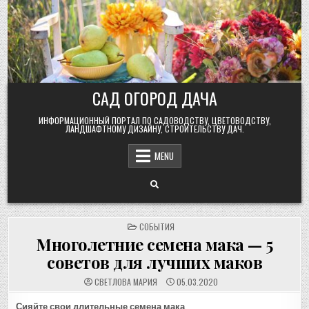
Skip
to
content
САД ОГОРОД ДАЧА
ИНФОРМАЦИОННЫЙ ПОРТАЛ ПО САДОВОДСТВУ, ЦВЕТОВОДСТВУ,
ЛАНДШАФТНОМУ ДИЗАЙНУ, СТРОИТЕЛЬСТВУ ДАЧ.
MENU
POSTED
СОБЫТИЯ
IN
Многолетние семена мака — 5
советов для лучших маков
СВЕТЛОВА МАРИЯ
05.03.2020
Сияйте свои длительные семена мака