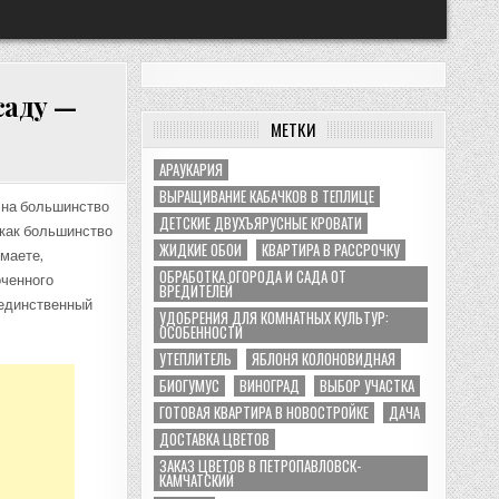
саду —
МЕТКИ
АРАУКАРИЯ
ВЫРАЩИВАНИЕ КАБАЧКОВ В ТЕПЛИЦЕ
 на большинство
ДЕТСКИЕ ДВУХЪЯРУСНЫЕ КРОВАТИ
 как большинство
ЖИДКИЕ ОБОИ
КВАРТИРА В РАССРОЧКУ
имаете,
ОБРАБОТКА ОГОРОДА И САДА ОТ
оченного
ВРЕДИТЕЛЕЙ
 единственный
УДОБРЕНИЯ ДЛЯ КОМНАТНЫХ КУЛЬТУР:
ОСОБЕННОСТИ
УТЕПЛИТЕЛЬ
ЯБЛОНЯ КОЛОНОВИДНАЯ
БИОГУМУС
ВИНОГРАД
ВЫБОР УЧАСТКА
ГОТОВАЯ КВАРТИРА В НОВОСТРОЙКЕ
ДАЧА
ДОСТАВКА ЦВЕТОВ
ЗАКАЗ ЦВЕТОВ В ПЕТРОПАВЛОВСК-
КАМЧАТСКИЙ