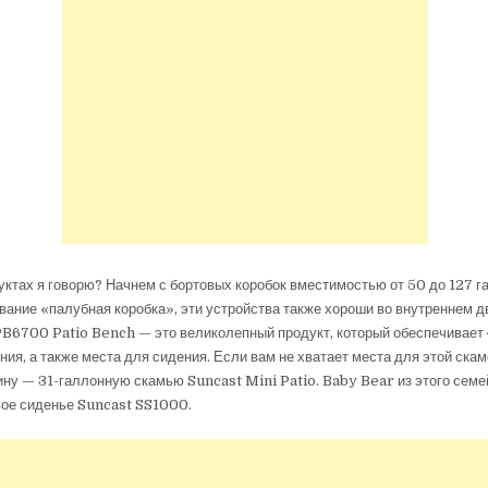
дуктах я говорю? Начнем с бортовых коробок вместимостью от 50 до 127 г
вание «палубная коробка», эти устройства также хороши во внутреннем дв
PB6700 Patio Bench — это великолепный продукт, который обеспечивает 
ния, а также места для сидения. Если вам не хватает места для этой скам
ну — 31-галлонную скамью Suncast Mini Patio. Baby Bear из этого семе
вое сиденье Suncast SS1000.