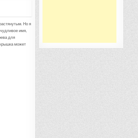
растянутым. Но я
ичудливое имя,
рева для
 крышка может