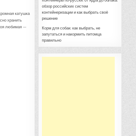
Контейнеры по‑русски: от ядра до облака:
обзор российских систем
контейнеризации и как выбрать своё
кромная катушка
решение
асно хранить
 моя любимая —
Корм для собак: как выбрать, не
запутаться и накормить питомца
правильно