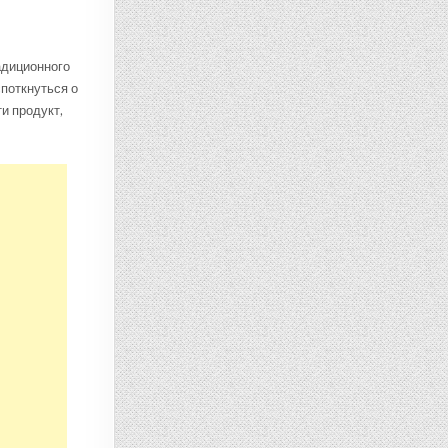
адиционного
споткнуться о
и продукт,