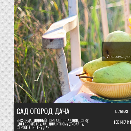
Skip
to
content
Информационн
САД ОГОРОД ДАЧА
ГЛАВНАЯ
ИНФОРМАЦИОННЫЙ ПОРТАЛ ПО САДОВОДСТВУ,
ТЕХНИКА И
ЦВЕТОВОДСТВУ, ЛАНДШАФТНОМУ ДИЗАЙНУ,
СТРОИТЕЛЬСТВУ ДАЧ.