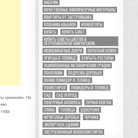
КАБАЧКИ
КАЧЕСТВЕННЫЕ ЛАКОКРАСОЧНЫЕ МАТЕРИАЛЫ
КВАРТИРЫ ОТ ЗАСТРОЙЩИКА
КЛУБНИКА АЛЬБИОН
КОНВЕКТОРЫ
КУПИТЬ
КУПИТЬ БУКЕТ
КУПИТЬ БУКЕТЫ ЦВЕТОВ В
ПЕТРОПАВЛОВСКЕ-КАМЧАТСКОМ
МЕЖКОМНАТНЫЕ ДВЕРИ
ОБРАТНЫЙ ОСМОС
ОГУРЦЫ В ТЕПЛИЦЕ
ОТКРЫТЬ РЕСТОРАН
ОЦИНКОВАННЫЕ МЕТАЛЛИЧЕСКИЕ ГРЯДКИ
ПЕНОПЛЕКМ
ПОДРЕЗКА ДЕРЕВЬЕВ
ПОЛИВ ПОМИДОР В ТЕПЛИЦЕ
ПОЛИСТИРОЛ
ПОМИДОРЫ В ТЕПЛИЦЕ
САД
САД ОГОРОД
ты хранения». Но
СВАРОЧНЫЕ АППАРАТЫ
СЕРИАЛ КЛЯТВА
ению
СЛИВА
ТЕПЛИЦА
УДОБРЕНИЯ
 саду.
ФРУКТОВЫЕ ДЕРЕВЬЯ
ЧЕРНИКА
ЭКСПЕРТИЗА ЗДАНИЙ
ЭКСТРУЗИОННЫЙ ПЕНОПОЛИСТИРОЛ