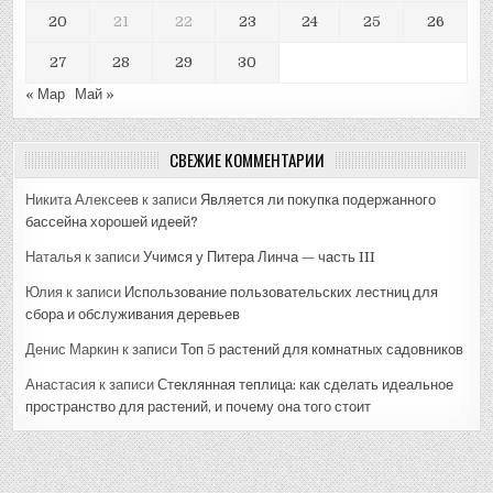
20
21
22
23
24
25
26
27
28
29
30
« Мар
Май »
СВЕЖИЕ КОММЕНТАРИИ
Никита Алексеев
к записи
Является ли покупка подержанного
бассейна хорошей идеей?
Наталья
к записи
Учимся у Питера Линча — часть III
Юлия
к записи
Использование пользовательских лестниц для
сбора и обслуживания деревьев
Денис Маркин
к записи
Топ 5 растений для комнатных садовников
Анастасия
к записи
Стеклянная теплица: как сделать идеальное
пространство для растений, и почему она того стоит