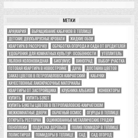
МЕТКИ
АРАУКАРИЯ
ВЫРАЩИВАНИЕ КАБАЧКОВ В ТЕПЛИЦЕ
ДЕТСКИЕ ДВУХЪЯРУСНЫЕ КРОВАТИ
ЖИДКИЕ ОБОИ
КВАРТИРА В РАССРОЧКУ
ОБРАБОТКА ОГОРОДА И САДА ОТ ВРЕДИТЕЛЕЙ
УДОБРЕНИЯ ДЛЯ КОМНАТНЫХ КУЛЬТУР: ОСОБЕННОСТИ
УТЕПЛИТЕЛЬ
ЯБЛОНЯ КОЛОНОВИДНАЯ
БИОГУМУС
ВИНОГРАД
ВЫБОР УЧАСТКА
ГОТОВАЯ КВАРТИРА В НОВОСТРОЙКЕ
ДАЧА
ДОСТАВКА ЦВЕТОВ
ЗАКАЗ ЦВЕТОВ В ПЕТРОПАВЛОВСК-КАМЧАТСКИЙ
КАБАЧКИ
КАЧЕСТВЕННЫЕ ЛАКОКРАСОЧНЫЕ МАТЕРИАЛЫ
КВАРТИРЫ ОТ ЗАСТРОЙЩИКА
КЛУБНИКА АЛЬБИОН
КОНВЕКТОРЫ
КУПИТЬ
КУПИТЬ БУКЕТ
КУПИТЬ БУКЕТЫ ЦВЕТОВ В ПЕТРОПАВЛОВСКЕ-КАМЧАТСКОМ
МЕЖКОМНАТНЫЕ ДВЕРИ
ОБРАТНЫЙ ОСМОС
ОГУРЦЫ В ТЕПЛИЦЕ
ОТКРЫТЬ РЕСТОРАН
ОЦИНКОВАННЫЕ МЕТАЛЛИЧЕСКИЕ ГРЯДКИ
ПЕНОПЛЕКМ
ПОДРЕЗКА ДЕРЕВЬЕВ
ПОЛИВ ПОМИДОР В ТЕПЛИЦЕ
ПОЛИСТИРОЛ
ПОМИДОРЫ В ТЕПЛИЦЕ
САД
САД ОГОРОД