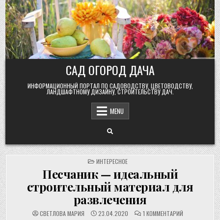
Skip
to
content
САД ОГОРОД ДАЧА
ИНФОРМАЦИОННЫЙ ПОРТАЛ ПО САДОВОДСТВУ, ЦВЕТОВОДСТВУ,
ЛАНДШАФТНОМУ ДИЗАЙНУ, СТРОИТЕЛЬСТВУ ДАЧ.
MENU
POSTED
ИНТЕРЕСНОЕ
IN
Песчаник — идеальный
строительный материал для
развлечения
К
СВЕТЛОВА МАРИЯ
23.04.2020
1 КОММЕНТАРИЙ
ЗАПИСИ