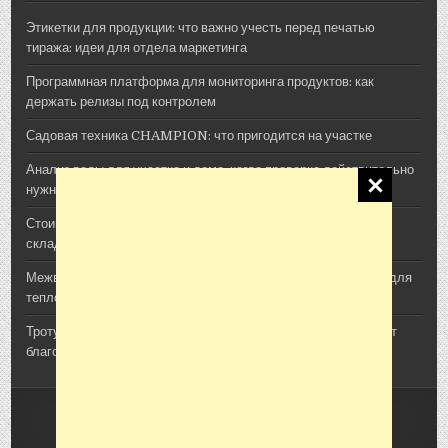
Этикетки для продукции: что важно учесть перед печатью
тиража: идеи для отдела маркетинга
Программная платформа для мониторинга продуктов: как
держать релизы под контролем
Садовая техника CHAMPION: что пригодится на участке
Анализ воды для участка и дома: когда проверка действительно
нужна
Стоимость архитектурной 3D-визуализации: из чего
складывается смета проекта
Межвенцовый утеплитель Политерм: как выбрать материал для
теплого деревянного дома
Тротуарная плитка, шпалы и утяжелители: как ЖБИ помогают
благоустроить участок
Copyright © 2026 Сад Огород Дача
Design by ThemesDNA.com