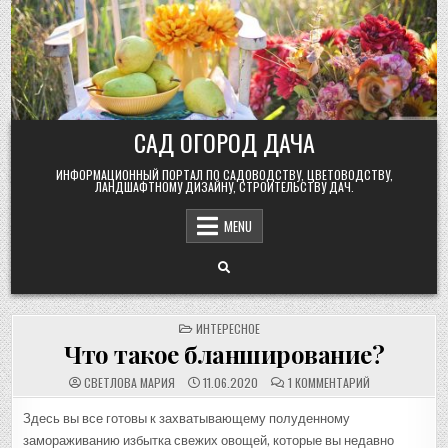
Skip
to
content
САД ОГОРОД ДАЧА
ИНФОРМАЦИОННЫЙ ПОРТАЛ ПО САДОВОДСТВУ, ЦВЕТОВОДСТВУ,
ЛАНДШАФТНОМУ ДИЗАЙНУ, СТРОИТЕЛЬСТВУ ДАЧ.
MENU
POSTED
ИНТЕРЕСНОЕ
IN
Что такое бланширование?
К
СВЕТЛОВА МАРИЯ
11.06.2020
1 КОММЕНТАРИЙ
ЗАПИСИ
ЧТО
ТАКОЕ
Здесь вы все готовы к захватывающему полуденному
БЛАНШИРОВАН
замораживанию избытка свежих овощей, которые вы недавно