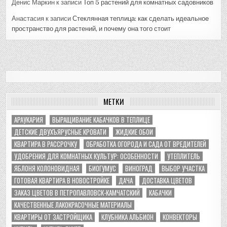
Денис Маркин
к записи
Топ 5 растений для комнатных садовников
Анастасия
к записи
Стеклянная теплица: как сделать идеальное
пространство для растений, и почему она того стоит
МЕТКИ
АРАУКАРИЯ
ВЫРАЩИВАНИЕ КАБАЧКОВ В ТЕПЛИЦЕ
ДЕТСКИЕ ДВУХЪЯРУСНЫЕ КРОВАТИ
ЖИДКИЕ ОБОИ
КВАРТИРА В РАССРОЧКУ
ОБРАБОТКА ОГОРОДА И САДА ОТ ВРЕДИТЕЛЕЙ
УДОБРЕНИЯ ДЛЯ КОМНАТНЫХ КУЛЬТУР: ОСОБЕННОСТИ
УТЕПЛИТЕЛЬ
ЯБЛОНЯ КОЛОНОВИДНАЯ
БИОГУМУС
ВИНОГРАД
ВЫБОР УЧАСТКА
ГОТОВАЯ КВАРТИРА В НОВОСТРОЙКЕ
ДАЧА
ДОСТАВКА ЦВЕТОВ
ЗАКАЗ ЦВЕТОВ В ПЕТРОПАВЛОВСК-КАМЧАТСКИЙ
КАБАЧКИ
КАЧЕСТВЕННЫЕ ЛАКОКРАСОЧНЫЕ МАТЕРИАЛЫ
КВАРТИРЫ ОТ ЗАСТРОЙЩИКА
КЛУБНИКА АЛЬБИОН
КОНВЕКТОРЫ