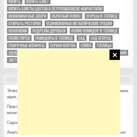
КУПИТЬ
КУПИТЬ БУКЕТ
КУПИТЬ БУКЕТЫ ЦВЕТОВ В ПЕТРОПАВЛОВСКЕ-КАМЧАТСКОМ
МЕЖКОМНАТНЫЕ ДВЕРИ
ОБРАТНЫЙ ОСМОС
ОГУРЦЫ В ТЕПЛИЦЕ
ОТКРЫТЬ РЕСТОРАН
ОЦИНКОВАННЫЕ МЕТАЛЛИЧЕСКИЕ ГРЯДКИ
ПЕНОПЛЕКМ
ПОДРЕЗКА ДЕРЕВЬЕВ
ПОЛИВ ПОМИДОР В ТЕПЛИЦЕ
ПОЛИСТИРОЛ
ПОМИДОРЫ В ТЕПЛИЦЕ
САД
САД ОГОРОД
СВАРОЧНЫЕ АППАРАТЫ
СЕРИАЛ КЛЯТВА
СЛИВА
ТЕПЛИЦА
УДОБРЕНИЯ
ФРУКТОВЫЕ ДЕРЕВЬЯ
ЧЕРНИКА
ЭКСПЕРТИЗА ЗДАНИЙ
ЭКСТРУЗИОННЫЙ ПЕНОПОЛИСТИРОЛ
СВЕЖИЕ ЗАПИСИ
Этикетки для продукции: что важно учесть перед печатью тиража:
идеи для отдела маркетинга
Практический взгляд на программную платформу для
мониторинга продуктов
Садовая техника CHAMPION: что пригодится на участке
Анализ воды для участка и дома: когда проверка действительно