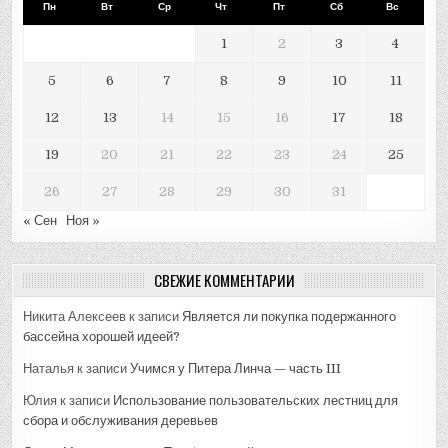
Пн
Вт
Ср
Чт
Пт
Сб
Вс
1
2
3
4
5
6
7
8
9
10
11
12
13
14
15
16
17
18
19
20
21
22
23
24
25
26
27
28
29
30
31
« Сен
Ноя »
СВЕЖИЕ КОММЕНТАРИИ
Никита Алексеев
к записи
Является ли покупка подержанного
бассейна хорошей идеей?
Наталья
к записи
Учимся у Питера Линча — часть III
Юлия
к записи
Использование пользовательских лестниц для
сбора и обслуживания деревьев