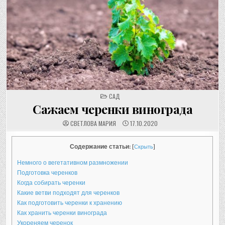
POSTED
САД
IN
Сажаем черенки винограда
СВЕТЛОВА МАРИЯ
17.10.2020
Содержание статьи:
[
Скрыть
]
Немного о вегетативном размножении
Подготовка черенков
Когда собирать черенки
Какие ветви подходят для черенков
Как подготовить черенки к хранению
Как хранить черенки винограда
Укореняем черенок