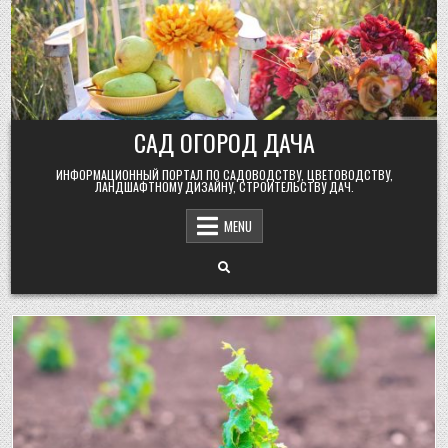
Skip
to
content
САД ОГОРОД ДАЧА
ИНФОРМАЦИОННЫЙ ПОРТАЛ ПО САДОВОДСТВУ, ЦВЕТОВОДСТВУ,
ЛАНДШАФТНОМУ ДИЗАЙНУ, СТРОИТЕЛЬСТВУ ДАЧ.
MENU