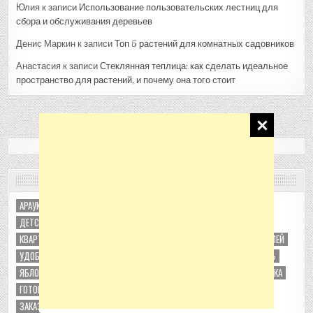
Юлия
к записи
Использование пользовательских лестниц для
сбора и обслуживания деревьев
Денис Маркин
к записи
Топ 5 растений для комнатных садовников
Анастасия
к записи
Стеклянная теплица: как сделать идеальное
пространство для растений, и почему она того стоит
МЕТКИ
АРАУКАРИЯ
ВЫРАЩИВАНИЕ КАБАЧКОВ В ТЕПЛИЦЕ
ДЕТСКИЕ ДВУХЪЯРУСНЫЕ КРОВАТИ
ЖИДКИЕ ОБОИ
КВАРТИРА В РАССРОЧКУ
ОБРАБОТКА ОГОРОДА И САДА ОТ ВРЕДИТЕЛЕЙ
УДОБРЕНИЯ ДЛЯ КОМНАТНЫХ КУЛЬТУР: ОСОБЕННОСТИ
УТЕПЛИТЕЛЬ
ЯБЛОНЯ КОЛОНОВИДНАЯ
БИОГУМУС
ВИНОГРАД
ВЫБОР УЧАСТКА
ГОТОВАЯ КВАРТИРА В НОВОСТРОЙКЕ
ДАЧА
ДОСТАВКА ЦВЕТОВ
ЗАКАЗ ЦВЕТОВ В ПЕТРОПАВЛОВСК-КАМЧАТСКИЙ
КАБАЧКИ