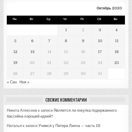
Октябрь 2020
Пн
Вт
Ср
Чт
Пт
Сб
Вс
1
2
3
4
5
6
7
8
9
10
11
12
13
14
15
16
17
18
19
20
21
22
23
24
25
26
27
28
29
30
31
« Сен
Ноя »
СВЕЖИЕ КОММЕНТАРИИ
Никита Алексеев
к записи
Является ли покупка подержанного
бассейна хорошей идеей?
Наталья
к записи
Учимся у Питера Линча — часть III