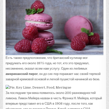
Есть также предположение, что британский кулинар мог
придумать его около 1875 года, но тот, кто это придумал,
несомненно, оказал всем нам услугу. Один из любимых
американский пирог
, он до сих пор поражает нас своей терпкой
заварной кремовой основой и легкой пушистой начинкой из безе.
За последние три века появилось около 200 разновидностей
лимона. Лимон Мейера назван в честь Фрэнка Н. Мейера, который
впервые представил его в США в 1908 году, после того, как
обнаружил, что он растет в Пекине, Китай, и привез в США.