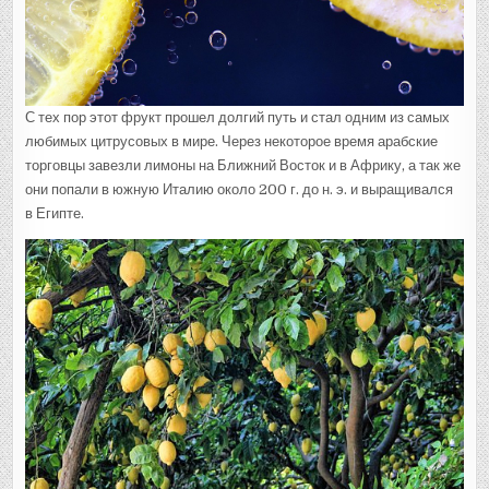
С тех пор этот фрукт прошел долгий путь и стал одним из самых
любимых цитрусовых в мире. Через некоторое время арабские
торговцы завезли лимоны на Ближний Восток и в Африку, а так же
они попали в южную Италию около 200 г. до н. э. и выращивался
в Египте.