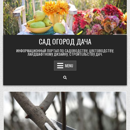
Skip
to
content
САД ОГОРОД ДАЧА
ИНФОРМАЦИОННЫЙ ПОРТАЛ ПО САДОВОДСТВУ, ЦВЕТОВОДСТВУ,
ЛАНДШАФТНОМУ ДИЗАЙНУ, СТРОИТЕЛЬСТВУ ДАЧ.
MENU