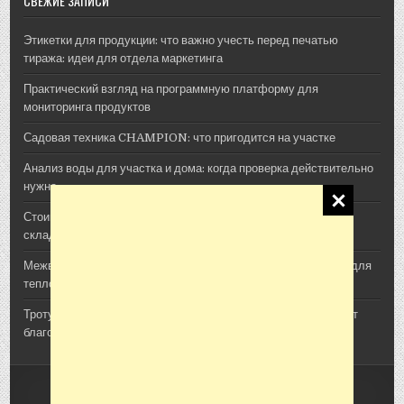
СВЕЖИЕ ЗАПИСИ
Этикетки для продукции: что важно учесть перед печатью
тиража: идеи для отдела маркетинга
Практический взгляд на программную платформу для
мониторинга продуктов
Садовая техника CHAMPION: что пригодится на участке
Анализ воды для участка и дома: когда проверка действительно
нужна
Стоимость архитектурной 3D-визуализации: из чего
складывается смета проекта
Межвенцовый утеплитель Политерм: как выбрать материал для
теплого деревянного дома
Тротуарная плитка, шпалы и утяжелители: как ЖБИ помогают
благоустроить участок
Copyright © 2026 Сад Огород Дача