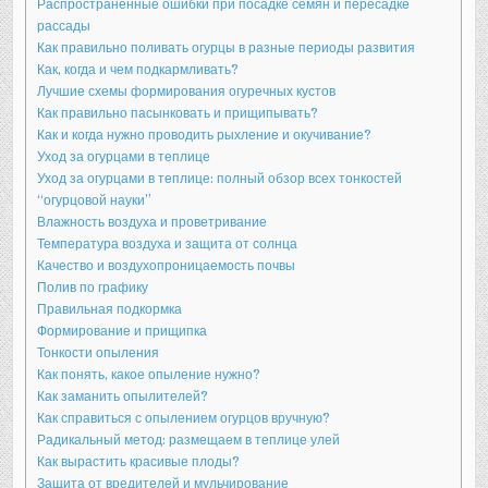
Распространенные ошибки при посадке семян и пересадке
рассады
Как правильно поливать огурцы в разные периоды развития
Как, когда и чем подкармливать?
Лучшие схемы формирования огуречных кустов
Как правильно пасынковать и прищипывать?
Как и когда нужно проводить рыхление и окучивание?
Уход за огурцами в теплице
Уход за огурцами в теплице: полный обзор всех тонкостей
“огурцовой науки”
Влажность воздуха и проветривание
Температура воздуха и защита от солнца
Качество и воздухопроницаемость почвы
Полив по графику
Правильная подкормка
Формирование и прищипка
Тонкости опыления
Как понять, какое опыление нужно?
Как заманить опылителей?
Как справиться с опылением огурцов вручную?
Радикальный метод: размещаем в теплице улей
Как вырастить красивые плоды?
Защита от вредителей и мульчирование