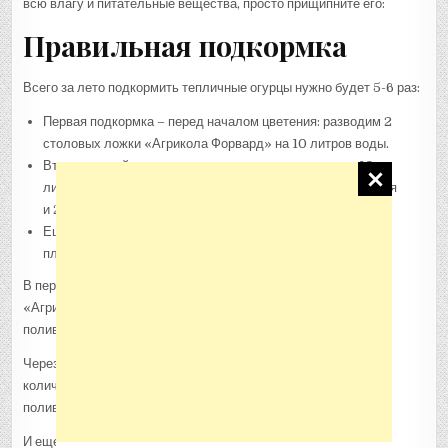
всю влагу и питательные вещества, просто прищипните его:
Правильная подкормка
Всего за лето подкормить тепличные огурцы нужно будет 5-6 раз:
Первая подкормка – перед началом цветения: разводим 2
столовых ложки «Агрикола Форвард» на 10 литров воды.
Вторую делайте уже в начале цветения: разводим в 10
литрах воды по 1 чайной ложке мочевины, сульфата калия
и 2 столовых ложки удобрения «Эффектон-О».
Еще четыре раза подкормите огурцы во время их
плодоношения.
В первый раз разведите в 10 литрах воды 2 столовых ложки
«Агрикола Вегета» и 1 ложку «Агрикола для огурцов», и
поливайте по 5 литров на каждый квадратный метр.
Через 7-8 дней повторите подкормку, разведя на то же
количество воды 2 столовых ложки удобрения «Росса», и
поливая по тем же дозам, что и прежде.
И еще через 8 дней проводим третью подкормку: 2 столовых