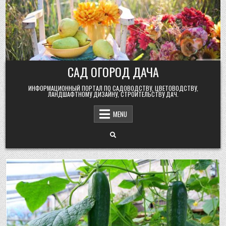
Skip
to
content
САД ОГОРОД ДАЧА
ИНФОРМАЦИОННЫЙ ПОРТАЛ ПО САДОВОДСТВУ, ЦВЕТОВОДСТВУ,
ЛАНДШАФТНОМУ ДИЗАЙНУ, СТРОИТЕЛЬСТВУ ДАЧ.
MENU