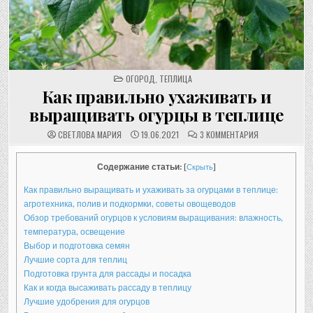
POSTED
ОГОРОД
,
ТЕПЛИЦА
IN
Как правильно ухаживать и
выращивать огурцы в теплице
К
СВЕТЛОВА МАРИЯ
19.06.2021
3 КОММЕНТАРИЯ
ЗАПИСИ
КАК
ПРАВИЛЬНО
УХАЖИВАТЬ
Содержание статьи:
[
Скрыть
]
И
ВЫРАЩИВАТЬ
Как правильно выращивать и ухаживать за огурцами в теплице:
ОГУРЦЫ
В
агротехника, полив и подкормки, советы овощеводов
ТЕПЛИЦЕ
Обзор требований огурцов к условиям выращивания: влажность,
температура, освещение
Выбор и подготовка семян
Лучшие сорта для теплиц
Подготовка грунта для рассады и посадка
Как и когда высаживать рассаду в теплицу
Лучшие удобрения для огурцов