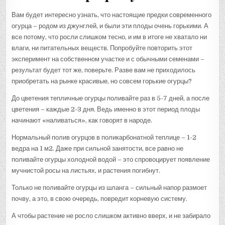
Вам будет интересно узнать, что настоящие предки современного
огурца – родом из джунглей, и были эти плоды очень горькими. А
все потому, что росли слишком тесно, и им в итоге не хватало ни
влаги, ни питательных веществ. Попробуйте повторить этот
эксперимент на собственном участке и с обычными семенами –
результат будет тот же, поверьте. Разве вам не приходилось
приобретать на рынке красивые, но совсем горькие огурцы?
До цветения тепличные огурцы поливайте раз в 5-7 дней, а после
цветения – каждые 2-3 дня. Ведь именно в этот период плоды
начинают «наливаться», как говорят в народе.
Нормальный полив огурцов в поликарбонатной теплице – 1-2
ведра на 1 м2. Даже при сильной занятости, все равно не
поливайте огурцы холодной водой – это спровоцирует появление
мучнистой росы на листьях, и растения погибнут.
Только не поливайте огурцы из шланга – сильный напор размоет
почву, а это, в свою очередь, повредит корневую систему.
А чтобы растение не росло слишком активно вверх, и не забирало