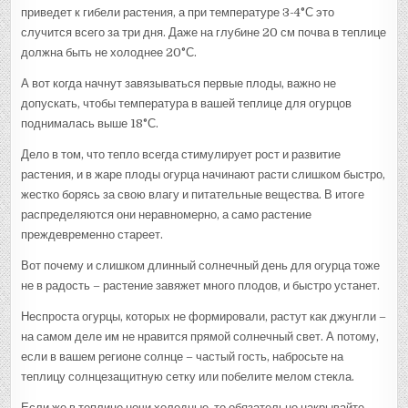
приведет к гибели растения, а при температуре 3-4°С это
случится всего за три дня. Даже на глубине 20 см почва в теплице
должна быть не холоднее 20°С.
А вот когда начнут завязываться первые плоды, важно не
допускать, чтобы температура в вашей теплице для огурцов
поднималась выше 18°С.
Дело в том, что тепло всегда стимулирует рост и развитие
растения, и в жаре плоды огурца начинают расти слишком быстро,
жестко борясь за свою влагу и питательные вещества. В итоге
распределяются они неравномерно, а само растение
преждевременно стареет.
Вот почему и слишком длинный солнечный день для огурца тоже
не в радость – растение завяжет много плодов, и быстро устанет.
Неспроста огурцы, которых не формировали, растут как джунгли –
на самом деле им не нравится прямой солнечный свет. А потому,
если в вашем регионе солнце – частый гость, набросьте на
теплицу солнцезащитную сетку или побелите мелом стекла.
Если же в теплице ночи холодные, то обязательно накрывайте