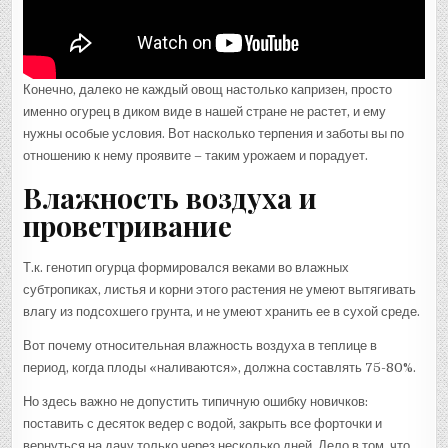
Конечно, далеко не каждый овощ настолько капризен, просто
именно огурец в диком виде в нашей стране не растет, и ему
нужны особые условия. Вот насколько терпения и заботы вы по
отношению к нему проявите – таким урожаем и порадует.
Влажность воздуха и
проветривание
Т.к. генотип огурца формировался веками во влажных
субтропиках, листья и корни этого растения не умеют вытягивать
влагу из подсохшего грунта, и не умеют хранить ее в сухой среде.
Вот почему относительная влажность воздуха в теплице в
период, когда плоды «наливаются», должна составлять 75-80%.
Но здесь важно не допустить типичную ошибку новичков:
поставить с десяток ведер с водой, закрыть все форточки и
вернуться на дачу только через несколько дней. Дело в том, что