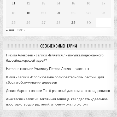
11
12
13
14
15
16
17
18
19
20
21
22
23
24
25
26
27
28
29
30
« Авг
Окт »
СВЕЖИЕ КОММЕНТАРИИ
Никита Алексеев
к записи
Является ли покупка подержанного
бассейна хорошей идеей?
Наталья
к записи
Учимся у Питера Линча — часть III
Юлия
к записи
Использование пользовательских лестниц для
сбора и обслуживания деревьев
Денис Маркин
к записи
Топ 5 растений для комнатных садовников
Анастасия
к записи
Стеклянная теплица: как сделать идеальное
пространство для растений, и почему она того стоит