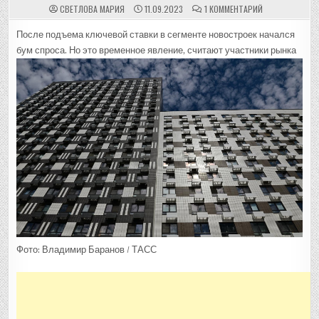
К
СВЕТЛОВА МАРИЯ
11.09.2023
1 КОММЕНТАРИЙ
ЗАПИСИ
СПАД
НЕМИНУЕМ:
После подъема ключевой ставки в сегменте новостроек начался
ЧТО
бум спроса. Но это временное явление, считают участники рынка
БУДЕТ
С
ЦЕНАМИ
И
СПРОСОМ
НА
НОВОСТРОЙКИ
ЭТОЙ
ОСЕНЬЮ
::
ЖИЛЬЕ
::
РБК
НЕДВИЖИМОСТ
Фото: Владимир Баранов / ТАСС