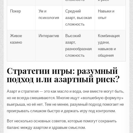
Покер
Ум и
Средний
Навыки и
психология
азарт, высокая
опыт
сложность
Живое
Интерактив
Высокий
Комбинация
казино
азарт,
удачи,
разнообразная
навыков и
сложность
общения
Стратегии игры: разумный
подход или азартный риск?
Азарт и стратегия — это как масло и вода, они вместе могут быть,
но не всегда смешиваются. Многие ищут «волшебную формулу»
выигрыша, но её нет. Тем не менее, разумный подход помогает не
проигрывать слишком быстро и держать игру под контролем.
Вот несколько основных советов, которые помогут сохранить
баланс между азартом и здравым смыслом.