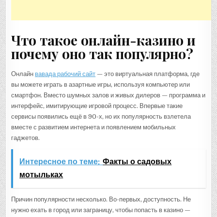
Что такое онлайн-казино и
почему оно так популярно?
Онлайн
вавада рабочий сайт
— это виртуальная платформа, где
вы можете играть в азартные игры, используя компьютер или
смартфон. Вместо шумных залов и живых дилеров — программа и
интерфейс, имитирующие игровой процесс. Впервые такие
сервисы появились ещё в 90-х, но их популярность взлетела
вместе с развитием интернета и появлением мобильных
гаджетов.
Интересное по теме:
Факты о садовых
мотыльках
Причин популярности несколько. Во-первых, доступность. Не
нужно ехать в город или заграницу, чтобы попасть в казино —