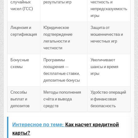
случайных
результаты игр
честность и
чисел (ГСС)
непредсказуемость
игры
Лицензия и
Юридическое
Защита от
сертификация
подтверждение
мошенничества и
легальности и
нечестных игр
честности
Бонусные
Программы
Увеличивают
схемы
поощрения —
шансы и время
бесплатные ставки,
игры
депозитные бонусы
Способы
Методы пополнения
Удобство операций
выплат и
счёта и вывода
и финансовая
депозитов
средств
безопасность
Интересное по теме:
Как насчет кредитной
карты?