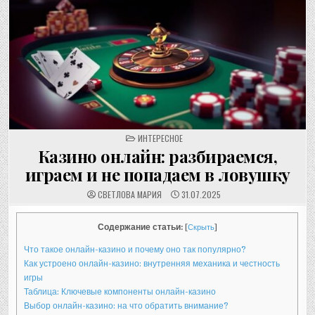
POSTED
ИНТЕРЕСНОЕ
IN
Казино онлайн: разбираемся,
играем и не попадаем в ловушку
СВЕТЛОВА МАРИЯ
31.07.2025
Содержание статьи:
[
Скрыть
]
Что такое онлайн-казино и почему оно так популярно?
Как устроено онлайн-казино: внутренняя механика и честность
игры
Таблица: Ключевые компоненты онлайн-казино
Выбор онлайн-казино: на что обратить внимание?