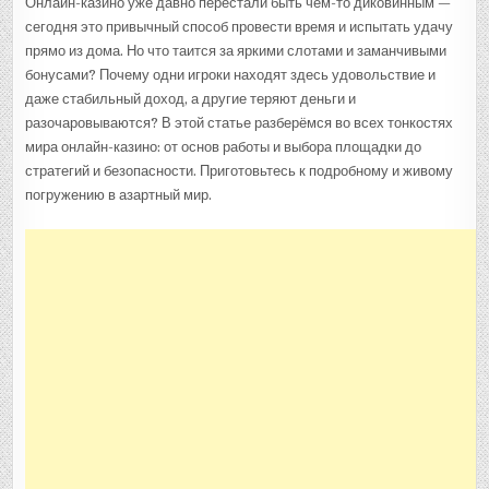
Онлайн-казино уже давно перестали быть чем-то диковинным —
сегодня это привычный способ провести время и испытать удачу
прямо из дома. Но что таится за яркими слотами и заманчивыми
бонусами? Почему одни игроки находят здесь удовольствие и
даже стабильный доход, а другие теряют деньги и
разочаровываются? В этой статье разберёмся во всех тонкостях
мира онлайн-казино: от основ работы и выбора площадки до
стратегий и безопасности. Приготовьтесь к подробному и живому
погружению в азартный мир.