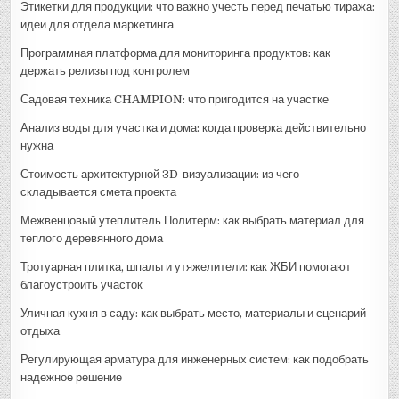
Этикетки для продукции: что важно учесть перед печатью тиража:
идеи для отдела маркетинга
Программная платформа для мониторинга продуктов: как
держать релизы под контролем
Садовая техника CHAMPION: что пригодится на участке
Анализ воды для участка и дома: когда проверка действительно
нужна
Стоимость архитектурной 3D-визуализации: из чего
складывается смета проекта
Межвенцовый утеплитель Политерм: как выбрать материал для
теплого деревянного дома
Тротуарная плитка, шпалы и утяжелители: как ЖБИ помогают
благоустроить участок
Уличная кухня в саду: как выбрать место, материалы и сценарий
отдыха
Регулирующая арматура для инженерных систем: как подобрать
надежное решение