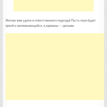
Желаю вам удачи и ответственного подхода! Пусть игра будет
яркой и запоминающейся, а карманы — целыми.