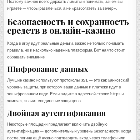
Поэтому важнее всего держать лимиты и понимать, зачем вы
играете — чтобы развлечься, а не «разбогатеть за вечер».
Безопасность и сохранность
средств в онлайн-казино
Когда в игру идут реальные деньги, важно не только понимать
правила, но и насколько надежна платформа. Вот на что стоит
обращать внимание.
Шифрование данных
Лучшие казино используют протоколы SSL — это как банковский
уровень защиты, при котором ваши данные и платежи идут в
зашифрованном виде. Если видите в адресной строке https и
замочек, значит соединение защищено.
Двойная аутентификация
Некоторые площадки предлагают включить двойную
аутентификацию — дополнительный уровень безопасности, когда
после логина ещё нужно подтвердить вход через телефон или