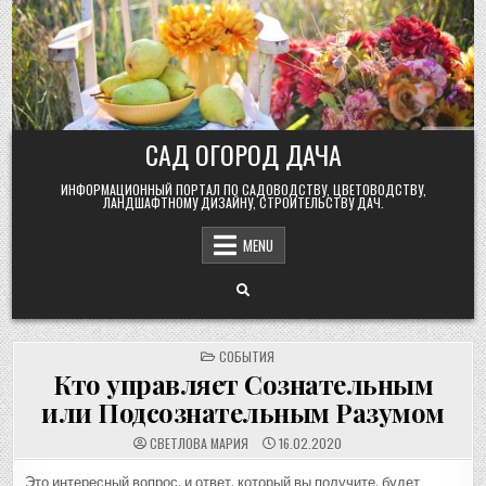
Skip
to
content
САД ОГОРОД ДАЧА
ИНФОРМАЦИОННЫЙ ПОРТАЛ ПО САДОВОДСТВУ, ЦВЕТОВОДСТВУ,
ЛАНДШАФТНОМУ ДИЗАЙНУ, СТРОИТЕЛЬСТВУ ДАЧ.
MENU
POSTED
СОБЫТИЯ
IN
Кто управляет Сознательным
или Подсознательным Разумом
СВЕТЛОВА МАРИЯ
16.02.2020
Это интересный вопрос, и ответ, который вы получите, будет