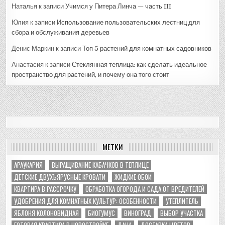
Наталья
к записи
Учимся у Питера Линча — часть III
Юлия
к записи
Использование пользовательских лестниц для
сбора и обслуживания деревьев
Денис Маркин
к записи
Топ 5 растений для комнатных садовников
Анастасия
к записи
Стеклянная теплица: как сделать идеальное
пространство для растений, и почему она того стоит
МЕТКИ
АРАУКАРИЯ
ВЫРАЩИВАНИЕ КАБАЧКОВ В ТЕПЛИЦЕ
ДЕТСКИЕ ДВУХЪЯРУСНЫЕ КРОВАТИ
ЖИДКИЕ ОБОИ
КВАРТИРА В РАССРОЧКУ
ОБРАБОТКА ОГОРОДА И САДА ОТ ВРЕДИТЕЛЕЙ
УДОБРЕНИЯ ДЛЯ КОМНАТНЫХ КУЛЬТУР: ОСОБЕННОСТИ
УТЕПЛИТЕЛЬ
ЯБЛОНЯ КОЛОНОВИДНАЯ
БИОГУМУС
ВИНОГРАД
ВЫБОР УЧАСТКА
ГОТОВАЯ КВАРТИРА В НОВОСТРОЙКЕ
ДАЧА
ДОСТАВКА ЦВЕТОВ