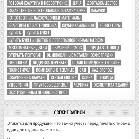
ГОТОВАЯ КВАРТИРА В НОВОСТРОЙКЕ
ДАЧА
ДОСТАВКА ЦВЕТОВ
ЗАКАЗ ЦВЕТОВ В ПЕТРОПАВЛОВСК-КАМЧАТСКИЙ
КАБАЧКИ
КАЧЕСТВЕННЫЕ ЛАКОКРАСОЧНЫЕ МАТЕРИАЛЫ
КВАРТИРЫ ОТ ЗАСТРОЙЩИКА
КЛУБНИКА АЛЬБИОН
КОНВЕКТОРЫ
КУПИТЬ
КУПИТЬ БУКЕТ
КУПИТЬ БУКЕТЫ ЦВЕТОВ В ПЕТРОПАВЛОВСКЕ-КАМЧАТСКОМ
МЕЖКОМНАТНЫЕ ДВЕРИ
ОБРАТНЫЙ ОСМОС
ОГУРЦЫ В ТЕПЛИЦЕ
ОТКРЫТЬ РЕСТОРАН
ОЦИНКОВАННЫЕ МЕТАЛЛИЧЕСКИЕ ГРЯДКИ
ПЕНОПЛЕКМ
ПОДРЕЗКА ДЕРЕВЬЕВ
ПОЛИВ ПОМИДОР В ТЕПЛИЦЕ
ПОЛИСТИРОЛ
ПОМИДОРЫ В ТЕПЛИЦЕ
САД
САД ОГОРОД
СВАРОЧНЫЕ АППАРАТЫ
СЕРИАЛ КЛЯТВА
СЛИВА
ТЕПЛИЦА
УДОБРЕНИЯ
ФРУКТОВЫЕ ДЕРЕВЬЯ
ЧЕРНИКА
ЭКСПЕРТИЗА ЗДАНИЙ
ЭКСТРУЗИОННЫЙ ПЕНОПОЛИСТИРОЛ
СВЕЖИЕ ЗАПИСИ
Этикетки для продукции: что важно учесть перед печатью тиража:
идеи для отдела маркетинга