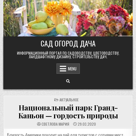
Skip
to
content
САД ОГОРОД ДАЧА
ИНФОРМАЦИОННЫЙ ПОРТАЛ ПО САДОВОДСТВУ, ЦВЕТОВОДСТВУ,
ЛАНДШАФТНОМУ ДИЗАЙНУ, СТРОИТЕЛЬСТВУ ДАЧ.
MENU
POSTED
АКТУАЛЬНОЕ
IN
Национальный парк Гранд-
Каньон — гордость природы
СВЕТЛОВА МАРИЯ
29.03.2020
Близость Америки походит на рай для туристов с сотнями мест,