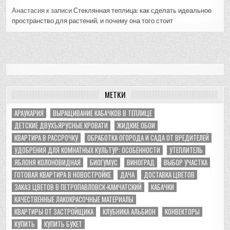
Анастасия
к записи
Стеклянная теплица: как сделать идеальное
пространство для растений, и почему она того стоит
МЕТКИ
АРАУКАРИЯ
ВЫРАЩИВАНИЕ КАБАЧКОВ В ТЕПЛИЦЕ
ДЕТСКИЕ ДВУХЪЯРУСНЫЕ КРОВАТИ
ЖИДКИЕ ОБОИ
КВАРТИРА В РАССРОЧКУ
ОБРАБОТКА ОГОРОДА И САДА ОТ ВРЕДИТЕЛЕЙ
УДОБРЕНИЯ ДЛЯ КОМНАТНЫХ КУЛЬТУР: ОСОБЕННОСТИ
УТЕПЛИТЕЛЬ
ЯБЛОНЯ КОЛОНОВИДНАЯ
БИОГУМУС
ВИНОГРАД
ВЫБОР УЧАСТКА
ГОТОВАЯ КВАРТИРА В НОВОСТРОЙКЕ
ДАЧА
ДОСТАВКА ЦВЕТОВ
ЗАКАЗ ЦВЕТОВ В ПЕТРОПАВЛОВСК-КАМЧАТСКИЙ
КАБАЧКИ
КАЧЕСТВЕННЫЕ ЛАКОКРАСОЧНЫЕ МАТЕРИАЛЫ
КВАРТИРЫ ОТ ЗАСТРОЙЩИКА
КЛУБНИКА АЛЬБИОН
КОНВЕКТОРЫ
КУПИТЬ
КУПИТЬ БУКЕТ