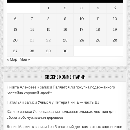
1
2
3
4
5
6
7
8
9
10
11
12
13
14
15
16
17
18
19
20
21
22
23
24
25
26
27
28
29
30
« Мар
Май »
СВЕЖИЕ КОММЕНТАРИИ
Никита Алексеев
к записи
Является ли покупка подержанного
бассейна хорошей идеей?
Наталья
к записи
Учимся у Питера Линча — часть III
Юлия
к записи
Использование пользовательских лестниц для
сбора и обслуживания деревьев
Денис Маркин
к записи
Топ 5 растений для комнатных садовников