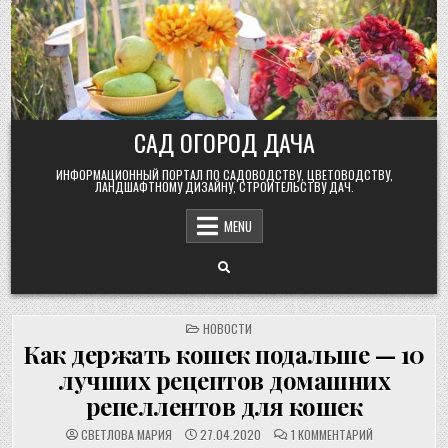
Skip
to
content
САД ОГОРОД ДАЧА
ИНФОРМАЦИОННЫЙ ПОРТАЛ ПО САДОВОДСТВУ, ЦВЕТОВОДСТВУ,
ЛАНДШАФТНОМУ ДИЗАЙНУ, СТРОИТЕЛЬСТВУ ДАЧ.
MENU
POSTED
НОВОСТИ
IN
Как держать кошек подальше — 10
лучших рецептов домашних
репеллентов для кошек
К
СВЕТЛОВА МАРИЯ
27.04.2020
1 КОММЕНТАРИЙ
ЗАПИСИ