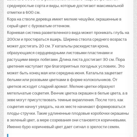
среднерослые сорта и виды, которые достигают максимальной
отметки в 600 см.
Кора на стволе деревца имеет мелкие чешуйки, окрашенные в
серый цвет с буроватым оттенком.
Корневая система разветвленного вида может проникать глубь на
200см и простираться вширь. Ширина ствола среднего возраста
может достигать 20 см. У катальпы раскидистая крона,
образующаяся сердцевидными листовыми пластинами и
растущими вверх побегами. Длина листа достигает 30 см. Пора
цветения наступает при благоприятных погодных условиях. Это
может быть конец мая или середина июня. Катальпа зацветает
белыми или розовыми цветками в форме колокольчиков. От
цветков исходит сладкий аромат. Мелкие цветки образуют
метельчатые соцветия. Венчик цветка окрашен в белые цвета, а в
зеве могут присутствовать темные вкрапления. После того, как
соцветия начнут увядать, на их месте начинают формироваться
плоды-стручки. Такие удлиненные плодовые коробочки окрашены
в зеленый цвет, а мере созревания они становятся коричневыми.
Именно буро-коричневый цвет дает сигнал о зрелости семян.