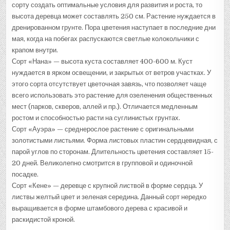
сорту создать оптимальные условия для развития и роста, то
высота деревца может составлять 250 см. Растение нуждается в
дренированном грунте. Пора цветения наступает в последние дни
мая, когда на побегах распускаются светлые колокольчики с
крапом внутри.
Сорт «Нана» — высота куста составляет 400-600 м. Куст
нуждается в ярком освещении, и закрытых от ветров участках. У
этого сорта отсутствует цветочная завязь, что позволяет чаще
всего использовать это растение для озеленения общественных
мест (парков, скверов, аллей и пр.). Отличается медленным
ростом и способностью расти на суглинистых грунтах.
Сорт «Ауэра» — среднерослое растение с оригинальными
золотистыми листьями. Форма листовых пластин сердцевидная, с
парой углов по сторонам. Длительность цветения составляет 15-
20 дней. Великолепно смотрится в групповой и одиночной
посадке.
Сорт «Кене» — деревце с крупной листвой в форме сердца. У
листвы желтый цвет и зеленая середина. Данный сорт нередко
выращивается в форме штамбового дерева с красивой и
раскидистой кроной.