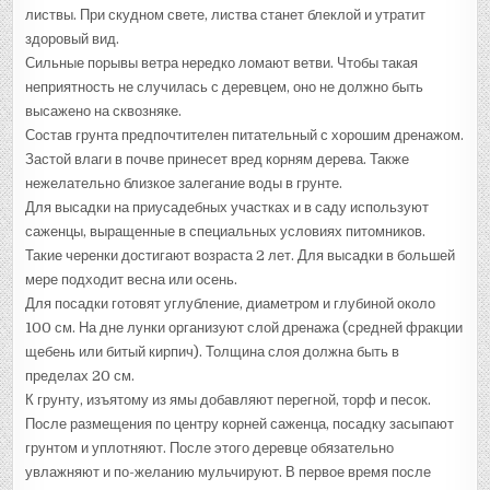
листвы. При скудном свете, листва станет блеклой и утратит
здоровый вид.
Сильные порывы ветра нередко ломают ветви. Чтобы такая
неприятность не случилась с деревцем, оно не должно быть
высажено на сквозняке.
Состав грунта предпочтителен питательный с хорошим дренажом.
Застой влаги в почве принесет вред корням дерева. Также
нежелательно близкое залегание воды в грунте.
Для высадки на приусадебных участках и в саду используют
саженцы, выращенные в специальных условиях питомников.
Такие черенки достигают возраста 2 лет. Для высадки в большей
мере подходит весна или осень.
Для посадки готовят углубление, диаметром и глубиной около
100 см. На дне лунки организуют слой дренажа (средней фракции
щебень или битый кирпич). Толщина слоя должна быть в
пределах 20 см.
К грунту, изъятому из ямы добавляют перегной, торф и песок.
После размещения по центру корней саженца, посадку засыпают
грунтом и уплотняют. После этого деревце обязательно
увлажняют и по-желанию мульчируют. В первое время после