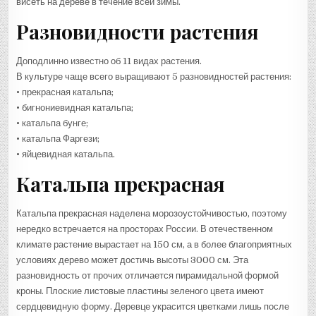
висеть на дереве в течение всей зимы.
Разновидности растения
Доподлинно известно об 11 видах растения.
В культуре чаще всего выращивают 5 разновидностей растения:
• прекрасная катальпа;
• бигнониевидная катальпа;
• катальпа бунге;
• катальпа Фаргези;
• яйцевидная катальпа.
Катальпа прекрасная
Катальпа прекрасная наделена морозоустойчивостью, поэтому
нередко встречается на просторах России. В отечественном
климате растение вырастает на 150 см, а в более благоприятных
условиях дерево может достичь высоты 3000 см. Эта
разновидность от прочих отличается пирамидальной формой
кроны. Плоские листовые пластины зеленого цвета имеют
сердцевидную форму. Деревце украсится цветками лишь после