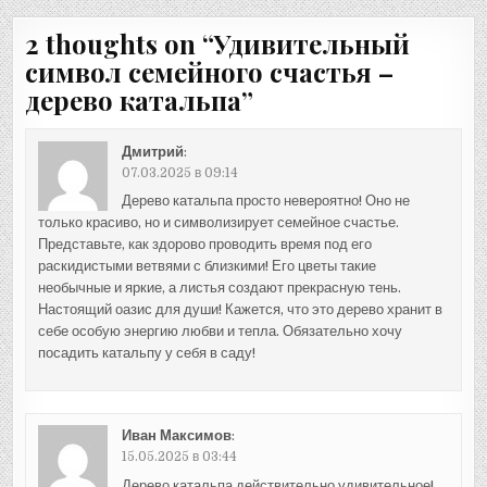
записям
2 thoughts on “
Удивительный
символ семейного счастья –
дерево катальпа
”
Дмитрий
:
07.03.2025 в 09:14
Дерево катальпа просто невероятно! Оно не
только красиво, но и символизирует семейное счастье.
Представьте, как здорово проводить время под его
раскидистыми ветвями с близкими! Его цветы такие
необычные и яркие, а листья создают прекрасную тень.
Настоящий оазис для души! Кажется, что это дерево хранит в
себе особую энергию любви и тепла. Обязательно хочу
посадить катальпу у себя в саду!
Иван Максимов
:
15.05.2025 в 03:44
Дерево катальпа действительно удивительное!