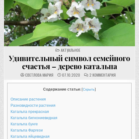
POSTED
АКТУАЛЬНОЕ
IN
Удивительный символ семейного
счастья – дерево катальпа
К
СВЕТЛОВА МАРИЯ
07.10.2020
2 КОММЕНТАРИЯ
ЗАПИСИ
УДИВИТЕЛЬН
СИМВОЛ
СЕМЕЙНОГО
Содержание статьи:
[
Скрыть
]
СЧАСТЬЯ
–
Описание растения
ДЕРЕВО
КАТАЛЬПА
Разновидности растения
Катальпа прекрасная
Катальпа бигнониевидная
Катальпа бунге
Катальпа Фаргези
Катальпа яйцевидная