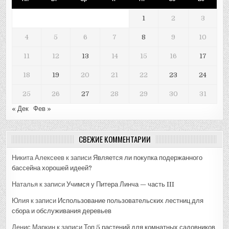
1
2
3
4
5
6
7
8
9
10
11
12
13
14
15
16
17
18
19
20
21
22
23
24
25
26
27
28
29
30
31
« Дек
Фев »
СВЕЖИЕ КОММЕНТАРИИ
Никита Алексеев
к записи
Является ли покупка подержанного
бассейна хорошей идеей?
Наталья
к записи
Учимся у Питера Линча — часть III
Юлия
к записи
Использование пользовательских лестниц для
сбора и обслуживания деревьев
Денис Маркин
к записи
Топ 5 растений для комнатных садовников