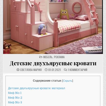
POSTED
МЕБЕЛЬ
,
РЕКЛАМА
IN
Детские двухъярусные кровати
К
СВЕТЛОВА МАРИЯ
01.01.2021
1 КОММЕНТАРИЙ
ЗАПИСИ
ДЕТСКИЕ
ДВУХЪЯРУСНЫ
КРОВАТИ
Содержание статьи:
[
Скрыть
]
Детские двухъярусные кровати: материал
Миф No 1
Миф No 2
Миф No 3