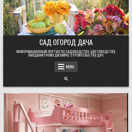
Skip
to
content
САД ОГОРОД ДАЧА
ИНФОРМАЦИОННЫЙ ПОРТАЛ ПО САДОВОДСТВУ, ЦВЕТОВОДСТВУ,
ЛАНДШАФТНОМУ ДИЗАЙНУ, СТРОИТЕЛЬСТВУ ДАЧ.
MENU