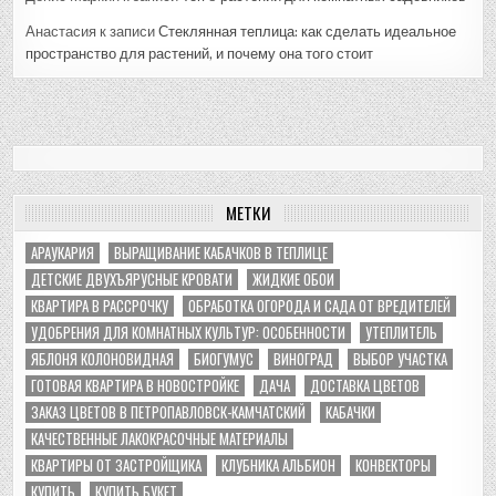
Анастасия
к записи
Стеклянная теплица: как сделать идеальное
пространство для растений, и почему она того стоит
МЕТКИ
АРАУКАРИЯ
ВЫРАЩИВАНИЕ КАБАЧКОВ В ТЕПЛИЦЕ
ДЕТСКИЕ ДВУХЪЯРУСНЫЕ КРОВАТИ
ЖИДКИЕ ОБОИ
КВАРТИРА В РАССРОЧКУ
ОБРАБОТКА ОГОРОДА И САДА ОТ ВРЕДИТЕЛЕЙ
УДОБРЕНИЯ ДЛЯ КОМНАТНЫХ КУЛЬТУР: ОСОБЕННОСТИ
УТЕПЛИТЕЛЬ
ЯБЛОНЯ КОЛОНОВИДНАЯ
БИОГУМУС
ВИНОГРАД
ВЫБОР УЧАСТКА
ГОТОВАЯ КВАРТИРА В НОВОСТРОЙКЕ
ДАЧА
ДОСТАВКА ЦВЕТОВ
ЗАКАЗ ЦВЕТОВ В ПЕТРОПАВЛОВСК-КАМЧАТСКИЙ
КАБАЧКИ
КАЧЕСТВЕННЫЕ ЛАКОКРАСОЧНЫЕ МАТЕРИАЛЫ
КВАРТИРЫ ОТ ЗАСТРОЙЩИКА
КЛУБНИКА АЛЬБИОН
КОНВЕКТОРЫ
КУПИТЬ
КУПИТЬ БУКЕТ