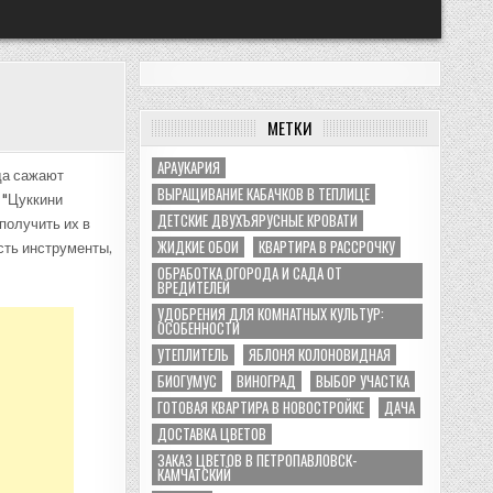
МЕТКИ
АРАУКАРИЯ
да сажают
ВЫРАЩИВАНИЕ КАБАЧКОВ В ТЕПЛИЦЕ
 "Цуккини
ДЕТСКИЕ ДВУХЪЯРУСНЫЕ КРОВАТИ
получить их в
ЖИДКИЕ ОБОИ
КВАРТИРА В РАССРОЧКУ
сть инструменты,
ОБРАБОТКА ОГОРОДА И САДА ОТ
ВРЕДИТЕЛЕЙ
УДОБРЕНИЯ ДЛЯ КОМНАТНЫХ КУЛЬТУР:
ОСОБЕННОСТИ
УТЕПЛИТЕЛЬ
ЯБЛОНЯ КОЛОНОВИДНАЯ
БИОГУМУС
ВИНОГРАД
ВЫБОР УЧАСТКА
ГОТОВАЯ КВАРТИРА В НОВОСТРОЙКЕ
ДАЧА
ДОСТАВКА ЦВЕТОВ
ЗАКАЗ ЦВЕТОВ В ПЕТРОПАВЛОВСК-
КАМЧАТСКИЙ