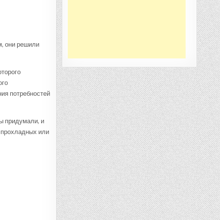
м, они решили
оторого
ого
ния потребностей
ы придумали, и
е прохладных или