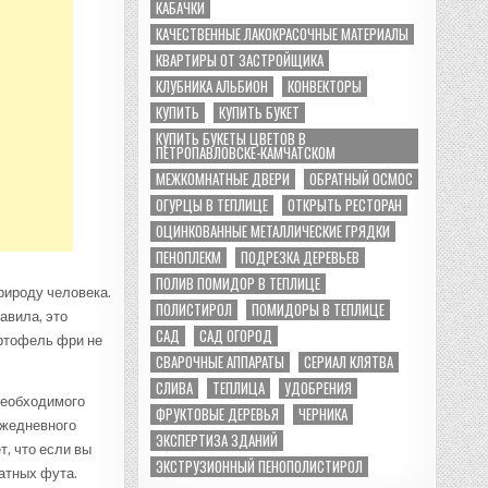
КАБАЧКИ
КАЧЕСТВЕННЫЕ ЛАКОКРАСОЧНЫЕ МАТЕРИАЛЫ
КВАРТИРЫ ОТ ЗАСТРОЙЩИКА
КЛУБНИКА АЛЬБИОН
КОНВЕКТОРЫ
КУПИТЬ
КУПИТЬ БУКЕТ
КУПИТЬ БУКЕТЫ ЦВЕТОВ В
ПЕТРОПАВЛОВСКЕ-КАМЧАТСКОМ
МЕЖКОМНАТНЫЕ ДВЕРИ
ОБРАТНЫЙ ОСМОС
ОГУРЦЫ В ТЕПЛИЦЕ
ОТКРЫТЬ РЕСТОРАН
ОЦИНКОВАННЫЕ МЕТАЛЛИЧЕСКИЕ ГРЯДКИ
ПЕНОПЛЕКМ
ПОДРЕЗКА ДЕРЕВЬЕВ
ПОЛИВ ПОМИДОР В ТЕПЛИЦЕ
рироду человека.
ПОЛИСТИРОЛ
ПОМИДОРЫ В ТЕПЛИЦЕ
авила, это
САД
САД ОГОРОД
артофель фри не
СВАРОЧНЫЕ АППАРАТЫ
СЕРИАЛ КЛЯТВА
СЛИВА
ТЕПЛИЦА
УДОБРЕНИЯ
необходимого
ФРУКТОВЫЕ ДЕРЕВЬЯ
ЧЕРНИКА
ежедневного
ЭКСПЕРТИЗА ЗДАНИЙ
т, что если вы
ЭКСТРУЗИОННЫЙ ПЕНОПОЛИСТИРОЛ
атных фута.