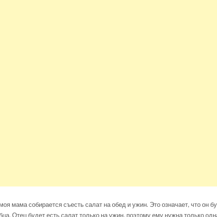
моя мама собирается съесть салат на обед и ужин. Это означает, что он б
ца. Отец будет есть салат только на ужин, поэтому ему нужна только одн