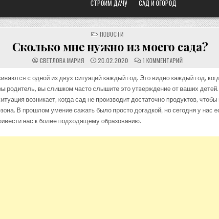
СТРОИМ ДАЧУ
САД И ОГОРОД
POSTED
НОВОСТИ
IN
Сколько мне нужно из моего сада?
К
СВЕТЛОВА МАРИЯ
20.02.2020
1 КОММЕНТАРИЙ
ЗАПИСИ
СКОЛЬКО
МНЕ
иваются с одной из двух ситуаций каждый год. Это видно каждый год, ког
НУЖНО
 вы родитель, вы слишком часто слышите это утверждение от ваших детей.
ИЗ
МОЕГО
ситуация возникает, когда сад не производит достаточно продуктов, чтобы 
САДА?
езона. В прошлом умение сажать было просто догадкой, но сегодня у нас е
ривести нас к более подходящему образованию.