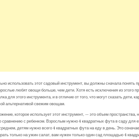
но использовать этот садовый инструмент, вы должны сначала понять п
зрослые любят овощи больше, чем дети. Хотя есть исключения из этого пр
ка для этого инструмента, и в отличие от того, что могут сказать дети, к
вой альтернативой свежим овощам.
жение, которое использует этот инструмент, — это объем пространства, 
о сравнению с ребенком. Взрослым нужно 4 квадратных фута в саду для 
среднем, детям нужно всего 4 квадратных фута на еду в день. Это означае
рать только на ужин салат, вам нужен только один сад площадью 4 квадр