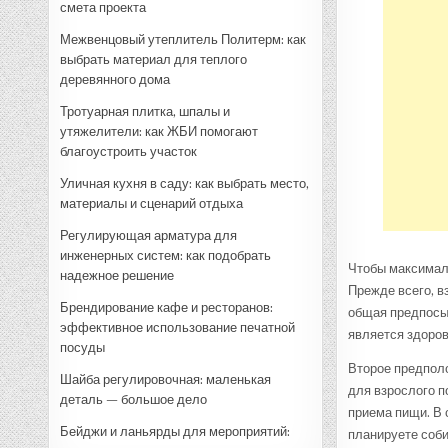
смета проекта
Межвенцовый утеплитель Политерм: как
выбрать материал для теплого
деревянного дома
Тротуарная плитка, шпалы и
утяжелители: как ЖБИ помогают
благоустроить участок
Уличная кухня в саду: как выбрать место,
материалы и сценарий отдыха
Регулирующая арматура для
инженерных систем: как подобрать
Чтобы максималь
надежное решение
Прежде всего, в
Брендирование кафе и ресторанов:
общая предпосыл
эффективное использование печатной
является здоро
посуды
Второе предполо
Шайба регулировочная: маленькая
для взрослого п
деталь — большое дело
приема пищи. В 
Бейджи и ланьярды для мероприятий:
планируете соби