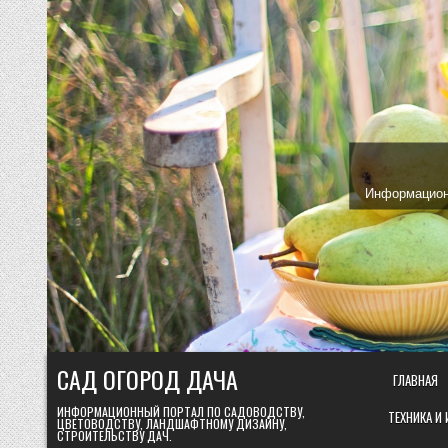
Skip
to
content
Информационн
САД ОГОРОД ДАЧА
ГЛАВНАЯ
ИНФОРМАЦИОННЫЙ ПОРТАЛ ПО САДОВОДСТВУ,
ТЕХНИКА И
ЦВЕТОВОДСТВУ, ЛАНДШАФТНОМУ ДИЗАЙНУ,
СТРОИТЕЛЬСТВУ ДАЧ.