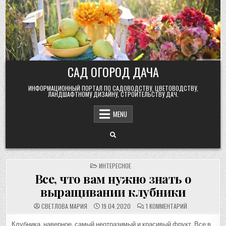
Skip
to
content
САД ОГОРОД ДАЧА
ИНФОРМАЦИОННЫЙ ПОРТАЛ ПО САДОВОДСТВУ, ЦВЕТОВОДСТВУ,
ЛАНДШАФТНОМУ ДИЗАЙНУ, СТРОИТЕЛЬСТВУ ДАЧ.
MENU
POSTED
ИНТЕРЕСНОЕ
IN
Все, что вам нужно знать о
выращивании клубники
К
СВЕТЛОВА МАРИЯ
19.04.2020
1 КОММЕНТАРИЙ
ЗАПИСИ
ВСЕ,
ЧТО
Клубника, наверное, самый неотразимый и красивый фрукт. Все в