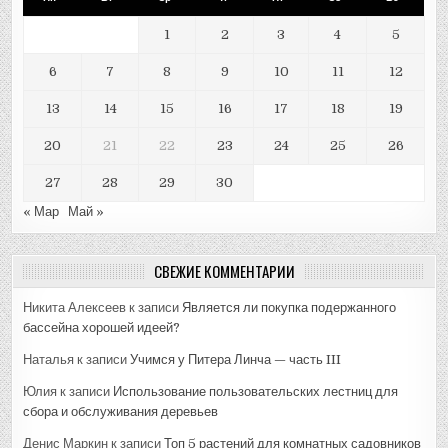
1
2
3
4
5
6
7
8
9
10
11
12
13
14
15
16
17
18
19
20
21
22
23
24
25
26
27
28
29
30
« Мар
Май »
СВЕЖИЕ КОММЕНТАРИИ
Никита Алексеев
к записи
Является ли покупка подержанного
бассейна хорошей идеей?
Наталья
к записи
Учимся у Питера Линча — часть III
Юлия
к записи
Использование пользовательских лестниц для
сбора и обслуживания деревьев
Денис Маркин
к записи
Топ 5 растений для комнатных садовников