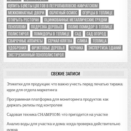
КУПИТЬ БУКЕТЫ ЦВЕТОВ В ПЕТРОПАВЛОВСКЕ-КАМЧАТСКОМ
МЕЖКОМНАТНЫЕ ДВЕРИ
ОБРАТНЫЙ ОСМОС
ОГУРЦЫ В ТЕПЛИЦЕ
ОТКРЫТЬ РЕСТОРАН
ОЦИНКОВАННЫЕ МЕТАЛЛИЧЕСКИЕ ГРЯДКИ
ПЕНОПЛЕКМ
ПОДРЕЗКА ДЕРЕВЬЕВ
ПОЛИВ ПОМИДОР В ТЕПЛИЦЕ
ПОЛИСТИРОЛ
ПОМИДОРЫ В ТЕПЛИЦЕ
САД
САД ОГОРОД
СВАРОЧНЫЕ АППАРАТЫ
СЕРИАЛ КЛЯТВА
СЛИВА
ТЕПЛИЦА
УДОБРЕНИЯ
ФРУКТОВЫЕ ДЕРЕВЬЯ
ЧЕРНИКА
ЭКСПЕРТИЗА ЗДАНИЙ
ЭКСТРУЗИОННЫЙ ПЕНОПОЛИСТИРОЛ
СВЕЖИЕ ЗАПИСИ
Этикетки для продукции: что важно учесть перед печатью тиража:
идеи для отдела маркетинга
Программная платформа для мониторинга продуктов: как
держать релизы под контролем
Садовая техника CHAMPION: что пригодится на участке
Анализ воды для участка и дома: когда проверка действительно
нужна