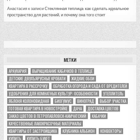
Анастасия
к записи
Стеклянная теплица: как сделать идеальное
пространство для растений, и почему она того стоит
МЕТКИ
АРАУКАРИЯ
ВЫРАЩИВАНИЕ КАБАЧКОВ В ТЕПЛИЦЕ
ДЕТСКИЕ ДВУХЪЯРУСНЫЕ КРОВАТИ
ЖИДКИЕ ОБОИ
КВАРТИРА В РАССРОЧКУ
ОБРАБОТКА ОГОРОДА И САДА ОТ ВРЕДИТЕЛЕЙ
УДОБРЕНИЯ ДЛЯ КОМНАТНЫХ КУЛЬТУР: ОСОБЕННОСТИ
УТЕПЛИТЕЛЬ
ЯБЛОНЯ КОЛОНОВИДНАЯ
БИОГУМУС
ВИНОГРАД
ВЫБОР УЧАСТКА
ГОТОВАЯ КВАРТИРА В НОВОСТРОЙКЕ
ДАЧА
ДОСТАВКА ЦВЕТОВ
ЗАКАЗ ЦВЕТОВ В ПЕТРОПАВЛОВСК-КАМЧАТСКИЙ
КАБАЧКИ
КАЧЕСТВЕННЫЕ ЛАКОКРАСОЧНЫЕ МАТЕРИАЛЫ
КВАРТИРЫ ОТ ЗАСТРОЙЩИКА
КЛУБНИКА АЛЬБИОН
КОНВЕКТОРЫ
КУПИТЬ
КУПИТЬ БУКЕТ